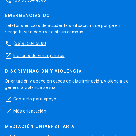
phone
EMERGENCIAS UC
Teléfono en caso de accidente o situación que ponga en
riesgo tu vida dentro de algún campus.
phone
(56)95504 5000
launch
Ir al sitio de Emergencias
DISCRIMINACIÓN Y VIOLENCIA
Orientación y apoyo en casos de discriminación, violencia de
género o violencia sexual.
launch
Contacto para apoyo
launch
Más orientación
MEDIACIÓN UNIVERSITARIA