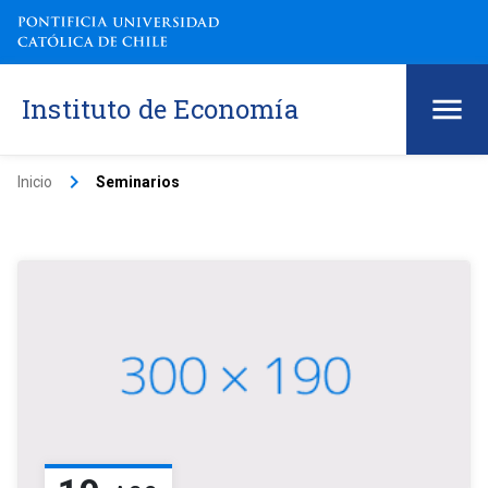
Instituto de Economía
keyboard_arrow_right
Inicio
Seminarios