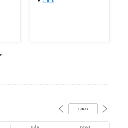
Zoom
>
TODAY
SÁB
DOM