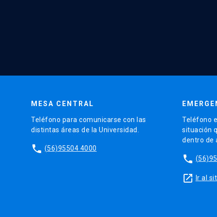
MESA CENTRAL
EMERGE
Teléfono para comunicarse con las
Teléfono e
distintas áreas de la Universidad.
situación 
dentro de
phone
(56)95504 4000
phone
(56)9
launch
Ir al 