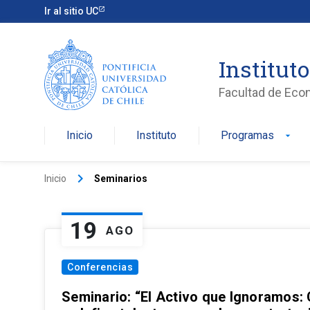
Ir al sitio UC
Institut
Facultad de Eco
Inicio
Instituto
Programas
arrow_drop_down
keyboard_arrow_right
Inicio
Seminarios
19
AGO
Conferencias
Seminario: “El Activo que Ignoramos: