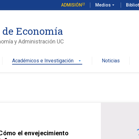
ADMISIÓN
Medios
arrow_drop_down
Biblio
o de Economía
nomía y Administración UC
Académicos e Investigación
Noticias
arrow_drop_down
 Cómo el envejecimiento