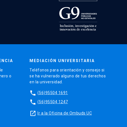
ENCIA
MEDIACIÓN UNIVERSITARIA
de
Teléfonos para orientación y consejo si
énero o
se ha vulnerado alguno de tus derechos
en la universidad.
phone
(56)95504 1691
phone
(56)95504 1247
launch
Ir a la Oficina de Ombuds UC