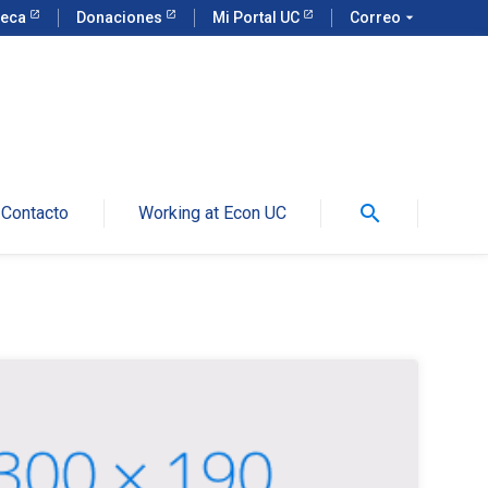
teca
Donaciones
Mi Portal UC
Correo
arrow_drop_down
search
Contacto
Working at Econ UC