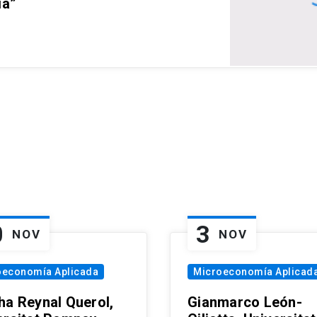
ia”
0
3
NOV
NOV
oeconomía Aplicada
Microeconomía Aplicad
ha Reynal Querol,
Gianmarco León-