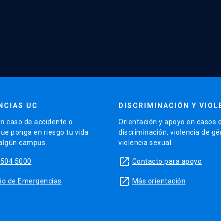
NCIAS UC
DISCRIMINACIÓN Y VIOL
n caso de accidente o
Orientación y apoyo en casos 
que ponga en riesgo tu vida
discriminación, violencia de g
 algún campus.
violencia sexual.
launch
5504 5000
Contacto para apoyo
launch
sitio de Emergencias
Más orientación