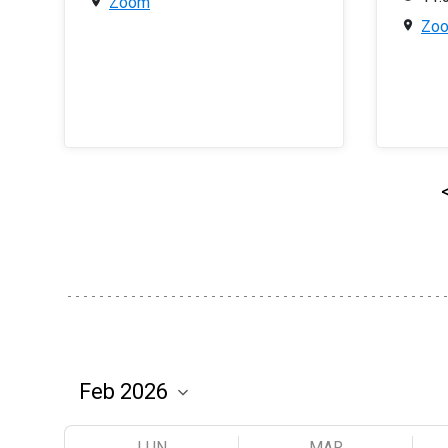
Zoom
Zo
LUN
MAR