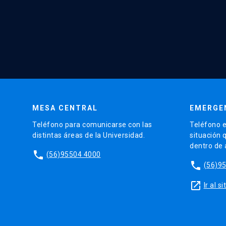
MESA CENTRAL
EMERGE
Teléfono para comunicarse con las
Teléfono e
distintas áreas de la Universidad.
situación 
dentro de
phone
(56)95504 4000
phone
(56)9
launch
Ir al 