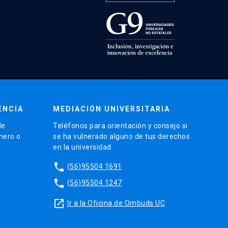
ENCIA
MEDIACIÓN UNIVERSITARIA
de
Teléfonos para orientación y consejo si
énero o
se ha vulnerado alguno de tus derechos
en la universidad.
phone
(56)95504 1691
phone
(56)95504 1247
launch
Ir a la Oficina de Ombuds UC