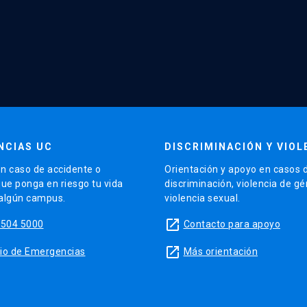
NCIAS UC
DISCRIMINACIÓN Y VIOL
n caso de accidente o
Orientación y apoyo en casos 
que ponga en riesgo tu vida
discriminación, violencia de g
 algún campus.
violencia sexual.
launch
5504 5000
Contacto para apoyo
launch
sitio de Emergencias
Más orientación