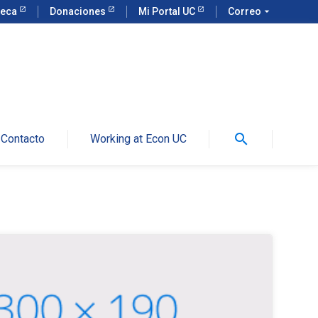
teca
Donaciones
Mi Portal UC
Correo
arrow_drop_down
search
Contacto
Working at Econ UC