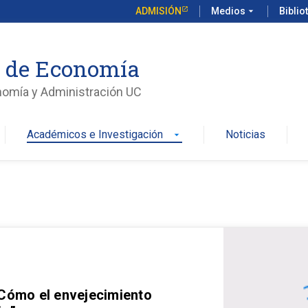
ADMISIÓN
Medios
arrow_drop_down
Biblio
o de Economía
nomía y Administración UC
Académicos e Investigación
Noticias
arrow_drop_down
 Cómo el envejecimiento