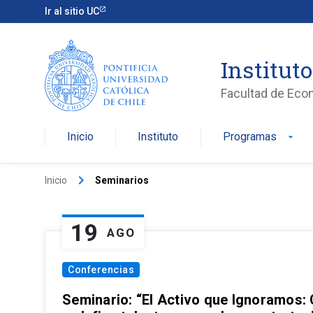
Ir al sitio UC
Institut
Facultad de Eco
Inicio
Instituto
Programas
arrow_drop_down
keyboard_arrow_right
Inicio
Seminarios
19
AGO
Conferencias
Seminario: “El Activo que Ignoramos: