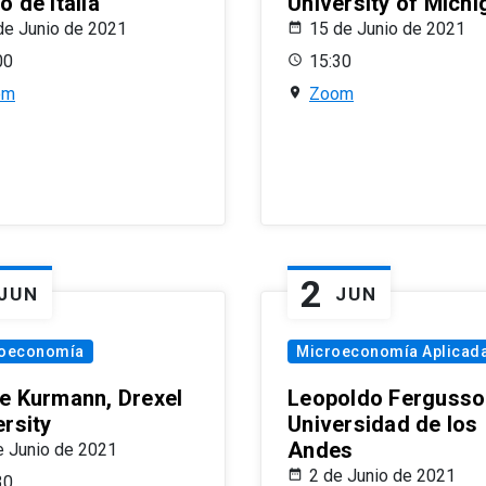
 de Italia
University of Michi
de Junio de 2021
15 de Junio de 2021
00
15:30
om
Zoom
2
JUN
JUN
oeconomía
Microeconomía Aplicad
e Kurmann, Drexel
Leopoldo Fergusso
ersity
Universidad de los
Andes
e Junio de 2021
2 de Junio de 2021
30