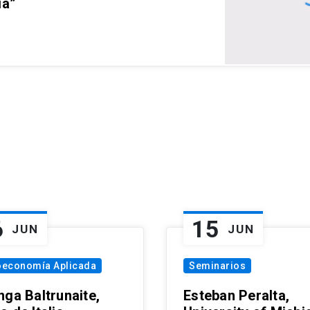
ia”
6
15
JUN
JUN
oeconomía Aplicada
Seminarios
nga Baltrunaite,
Esteban Peralta,