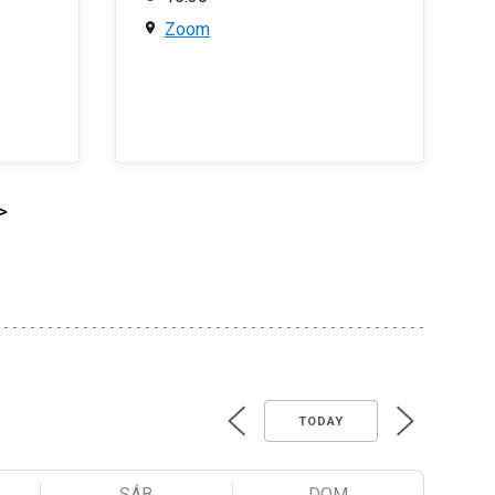
Zoom
>
TODAY
SÁB
DOM