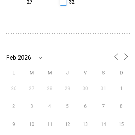
27
32
L
M
M
J
V
S
D
26
27
28
29
30
31
1
2
3
4
5
6
7
8
9
10
11
12
13
14
15