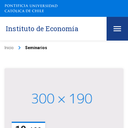
Instituto de Economía
keyboard_arrow_right
Inicio
Seminarios