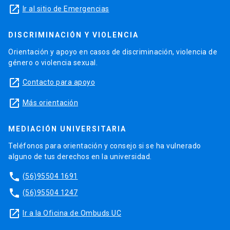
launch
Ir al sitio de Emergencias
DISCRIMINACIÓN Y VIOLENCIA
Orientación y apoyo en casos de discriminación, violencia de
género o violencia sexual.
launch
Contacto para apoyo
launch
Más orientación
MEDIACIÓN UNIVERSITARIA
Teléfonos para orientación y consejo si se ha vulnerado
alguno de tus derechos en la universidad.
phone
(56)95504 1691
phone
(56)95504 1247
launch
Ir a la Oficina de Ombuds UC