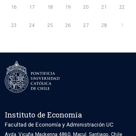
16
17
18
19
20
21
22
23
24
25
26
27
28
1
Instituto de Economía
Facultad de Economía y Administración UC
Avda. Vicuña Mackenna 4860, Macul. Santiago, Chile