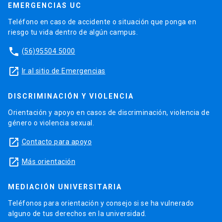
EMERGENCIAS UC
Teléfono en caso de accidente o situación que ponga en
riesgo tu vida dentro de algún campus.
phone
(56)95504 5000
launch
Ir al sitio de Emergencias
DISCRIMINACIÓN Y VIOLENCIA
Orientación y apoyo en casos de discriminación, violencia de
género o violencia sexual.
launch
Contacto para apoyo
launch
Más orientación
MEDIACIÓN UNIVERSITARIA
Teléfonos para orientación y consejo si se ha vulnerado
alguno de tus derechos en la universidad.