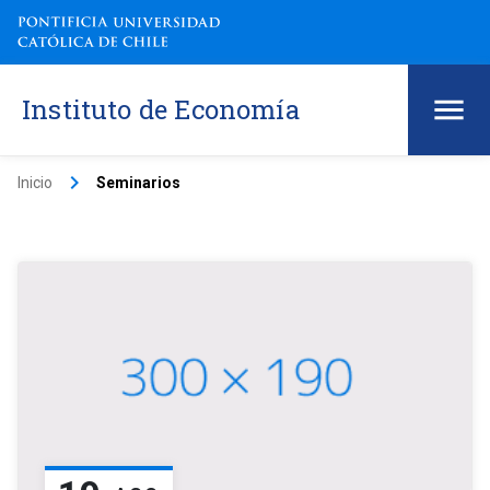
Instituto de Economía
keyboard_arrow_right
Inicio
Seminarios