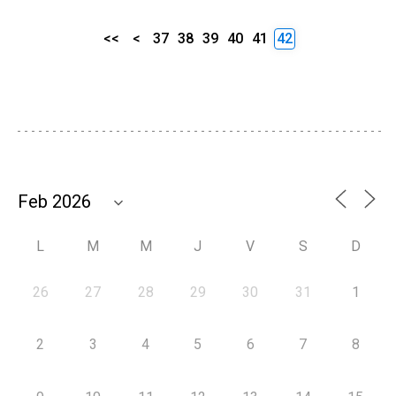
<<
<
37
38
39
40
41
42
L
M
M
J
V
S
D
26
27
28
29
30
31
1
2
3
4
5
6
7
8