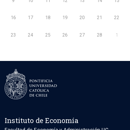
9
10
11
12
13
14
15
16
17
18
19
20
21
22
23
24
25
26
27
28
1
Instituto de Economía
Facultad de Economía y Administración UC