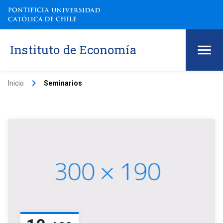
Instituto de Economía
keyboard_arrow_right
Inicio
Seminarios