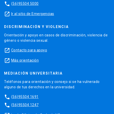
phone
(56)95504 5000
launch
Ir al sitio de Emergencias
DISCRIMINACIÓN Y VIOLENCIA
Orientación y apoyo en casos de discriminación, violencia de
género o violencia sexual.
launch
Contacto para apoyo
launch
Más orientación
MEDIACIÓN UNIVERSITARIA
Teléfonos para orientación y consejo si se ha vulnerado
alguno de tus derechos en la universidad.
phone
(56)95504 1691
phone
(56)95504 1247