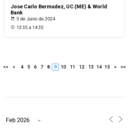
Jose Carlo Bermudez, UC (ME) & World
Bank
5 de Junio de 2024
13:35 a 14:35
<<
<
4
5
6
7
8
9
10
11
12
13
14
15
>
>>