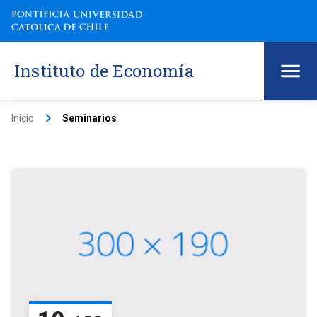
Instituto de Economía
keyboard_arrow_right
Inicio
Seminarios