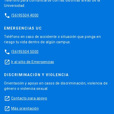
Teléfono para comunicarse con las distintas áreas de la
Universidad.
phone
(56)95504 4000
EMERGENCIAS UC
Teléfono en caso de accidente o situación que ponga en
riesgo tu vida dentro de algún campus.
phone
(56)95504 5000
launch
Ir al sitio de Emergencias
DISCRIMINACIÓN Y VIOLENCIA
Orientación y apoyo en casos de discriminación, violencia de
género o violencia sexual.
launch
Contacto para apoyo
launch
Más orientación