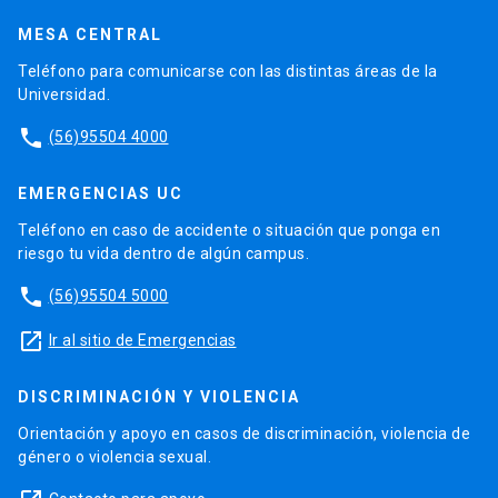
MESA CENTRAL
Teléfono para comunicarse con las distintas áreas de la
Universidad.
phone
(56)95504 4000
EMERGENCIAS UC
Teléfono en caso de accidente o situación que ponga en
riesgo tu vida dentro de algún campus.
phone
(56)95504 5000
launch
Ir al sitio de Emergencias
DISCRIMINACIÓN Y VIOLENCIA
Orientación y apoyo en casos de discriminación, violencia de
género o violencia sexual.