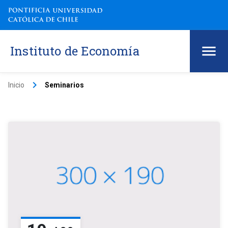
Instituto de Economía
keyboard_arrow_right
Inicio
Seminarios