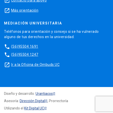
launch
Contacto para apoyo
launch
Más orientación
MEDIACIÓN UNIVERSITARIA
Teléfonos para orientación y consejo si se ha vulnerado
alguno de tus derechos en la universidad.
phone
(56)95504 1691
phone
(56)95504 1247
launch
Ir a la Oficina de Ombuds UC
Diseño y desarrollo:
Urantiacos
Asesoría:
Dirección Digital
, Prorrectoría
Utilizando el
Kit Digital UC