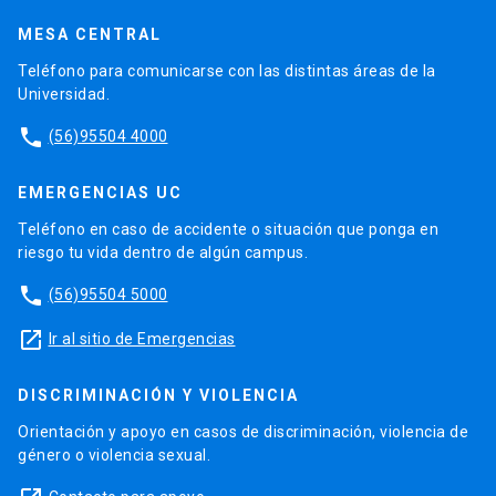
MESA CENTRAL
Teléfono para comunicarse con las distintas áreas de la
Universidad.
phone
(56)95504 4000
EMERGENCIAS UC
Teléfono en caso de accidente o situación que ponga en
riesgo tu vida dentro de algún campus.
phone
(56)95504 5000
launch
Ir al sitio de Emergencias
DISCRIMINACIÓN Y VIOLENCIA
Orientación y apoyo en casos de discriminación, violencia de
género o violencia sexual.