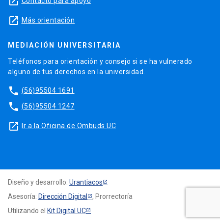
launch
Contacto para apoyo
launch
Más orientación
MEDIACIÓN UNIVERSITARIA
Teléfonos para orientación y consejo si se ha vulnerado
alguno de tus derechos en la universidad.
phone
(56)95504 1691
phone
(56)95504 1247
launch
Ir a la Oficina de Ombuds UC
Diseño y desarrollo:
Urantiacos
Asesoría:
Dirección Digital
, Prorrectoría
Utilizando el
Kit Digital UC