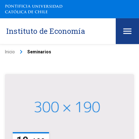
Instituto de Economía
keyboard_arrow_right
Inicio
Seminarios