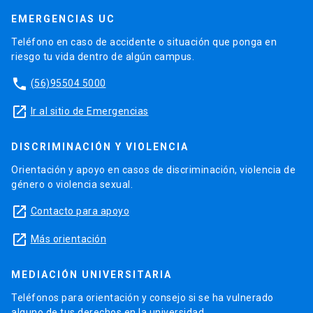
EMERGENCIAS UC
Teléfono en caso de accidente o situación que ponga en
riesgo tu vida dentro de algún campus.
phone
(56)95504 5000
launch
Ir al sitio de Emergencias
DISCRIMINACIÓN Y VIOLENCIA
Orientación y apoyo en casos de discriminación, violencia de
género o violencia sexual.
launch
Contacto para apoyo
launch
Más orientación
MEDIACIÓN UNIVERSITARIA
Teléfonos para orientación y consejo si se ha vulnerado
alguno de tus derechos en la universidad.