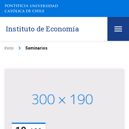
Instituto de Economía
keyboard_arrow_right
Inicio
Seminarios