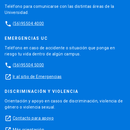
Teléfono para comunicarse con las distintas áreas de la
Universidad.
phone
(56)95504 4000
EMERGENCIAS UC
Teléfono en caso de accidente o situación que ponga en
riesgo tu vida dentro de algún campus.
phone
(56)95504 5000
launch
Ir al sitio de Emergencias
DISCRIMINACIÓN Y VIOLENCIA
Orientación y apoyo en casos de discriminación, violencia de
género o violencia sexual.
launch
Contacto para apoyo
Más orientación