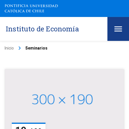
Instituto de Economía
keyboard_arrow_right
Inicio
Seminarios