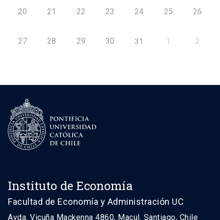
20
21
22
23
24
25
26
27
28
29
30
1
2
31
Instituto de Economía
Facultad de Economía y Administración UC
Avda. Vicuña Mackenna 4860, Macul. Santiago, Chile