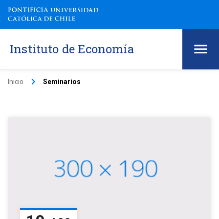
Instituto de Economía
keyboard_arrow_right
Inicio
Seminarios