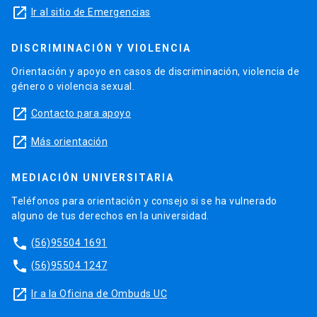
launch
Ir al sitio de Emergencias
DISCRIMINACIÓN Y VIOLENCIA
Orientación y apoyo en casos de discriminación, violencia de
género o violencia sexual.
launch
Contacto para apoyo
launch
Más orientación
MEDIACIÓN UNIVERSITARIA
Teléfonos para orientación y consejo si se ha vulnerado
alguno de tus derechos en la universidad.
phone
(56)95504 1691
phone
(56)95504 1247
launch
Ir a la Oficina de Ombuds UC