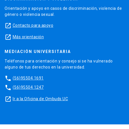
Orientación y apoyo en casos de discriminación, violencia de
género o violencia sexual.
launch
Contacto para apoyo
launch
Más orientación
MEDIACIÓN UNIVERSITARIA
Teléfonos para orientación y consejo si se ha vulnerado
alguno de tus derechos en la universidad.
phone
(56)95504 1691
phone
(56)95504 1247
launch
Ir a la Oficina de Ombuds UC