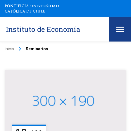
Instituto de Economía
keyboard_arrow_right
Inicio
Seminarios