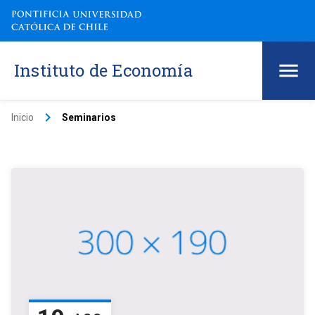
Instituto de Economía
keyboard_arrow_right
Inicio
Seminarios