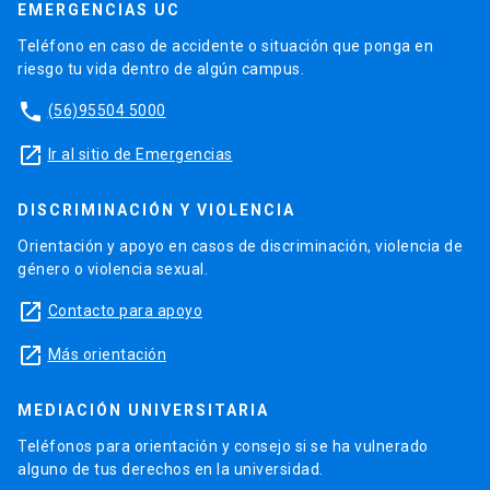
EMERGENCIAS UC
Teléfono en caso de accidente o situación que ponga en
riesgo tu vida dentro de algún campus.
phone
(56)95504 5000
launch
Ir al sitio de Emergencias
DISCRIMINACIÓN Y VIOLENCIA
Orientación y apoyo en casos de discriminación, violencia de
género o violencia sexual.
launch
Contacto para apoyo
launch
Más orientación
MEDIACIÓN UNIVERSITARIA
Teléfonos para orientación y consejo si se ha vulnerado
alguno de tus derechos en la universidad.