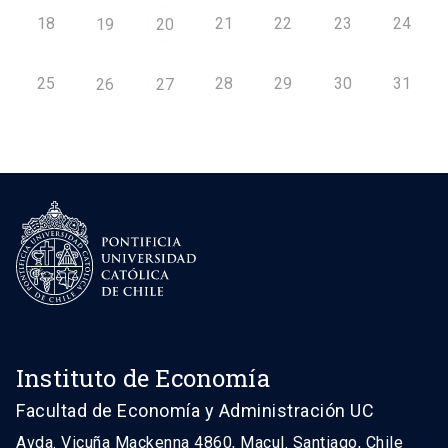
18
21
22
23
24
19
20
25
28
29
30
31
26
27
Instituto de Economía
Facultad de Economía y Administración UC
Avda. Vicuña Mackenna 4860, Macul. Santiago, Chile