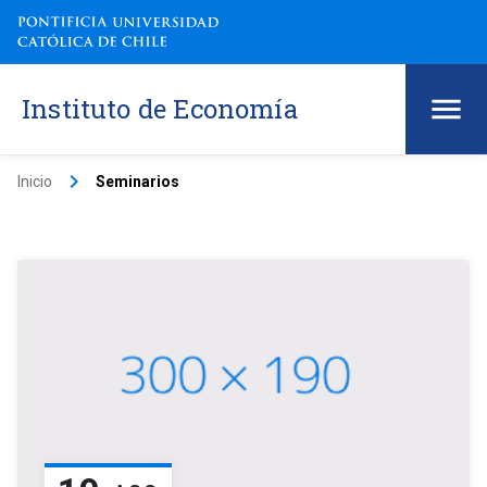
Instituto de Economía
keyboard_arrow_right
Inicio
Seminarios