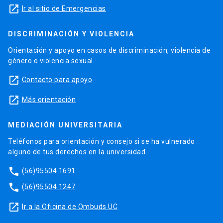
launch
Ir al sitio de Emergencias
DISCRIMINACIÓN Y VIOLENCIA
Orientación y apoyo en casos de discriminación, violencia de
género o violencia sexual.
launch
Contacto para apoyo
launch
Más orientación
MEDIACIÓN UNIVERSITARIA
Teléfonos para orientación y consejo si se ha vulnerado
alguno de tus derechos en la universidad.
phone
(56)95504 1691
phone
(56)95504 1247
launch
Ir a la Oficina de Ombuds UC