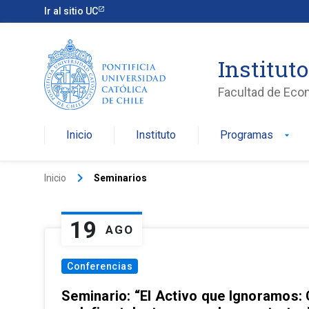
Ir al sitio UC
Institut
Facultad de Eco
Inicio
Instituto
Programas
arrow_drop_down
keyboard_arrow_right
Inicio
Seminarios
19
AGO
Conferencias
Seminario: “El Activo que Ignoramos: