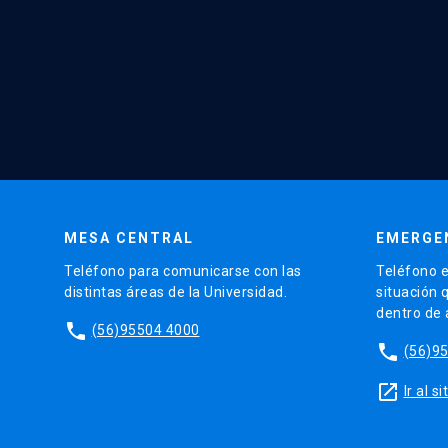
MESA CENTRAL
EMERGE
Teléfono para comunicarse con las
Teléfono e
distintas áreas de la Universidad.
situación 
dentro de
phone
(56)95504 4000
phone
(56)9
launch
Ir al 