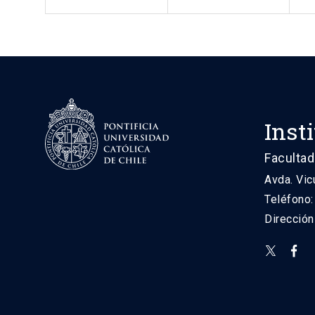
Inst
Facultad
Avda. Vic
Teléfono
Direcció