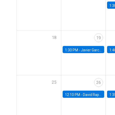
1:3
18
19
1:30 PM -
Javier Garcia Cicco, Universidad de San Andres
1:4
25
26
12:10 PM -
David Rappoport, FED Board
1:3