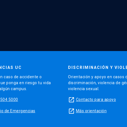
NCIAS UC
DISCRIMINACIÓN Y VIOL
n caso de accidente o
Orientación y apoyo en casos 
que ponga en riesgo tu vida
discriminación, violencia de g
 algún campus.
violencia sexual.
launch
5504 5000
Contacto para apoyo
launch
sitio de Emergencias
Más orientación