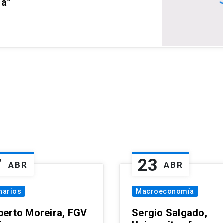
ia”
7
23
ABR
ABR
narios
Macroeconomía
erto Moreira, FGV
Sergio Salgado,