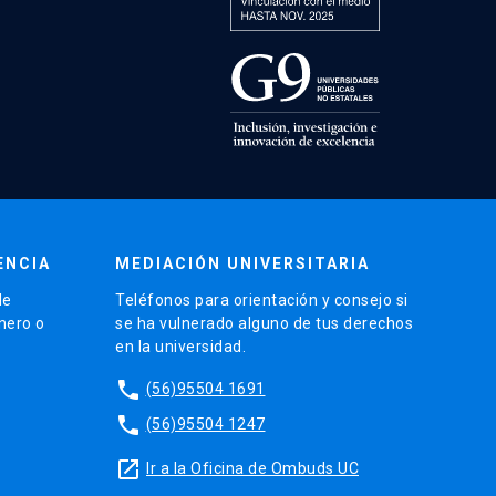
ENCIA
MEDIACIÓN UNIVERSITARIA
de
Teléfonos para orientación y consejo si
énero o
se ha vulnerado alguno de tus derechos
en la universidad.
phone
(56)95504 1691
phone
(56)95504 1247
launch
Ir a la Oficina de Ombuds UC