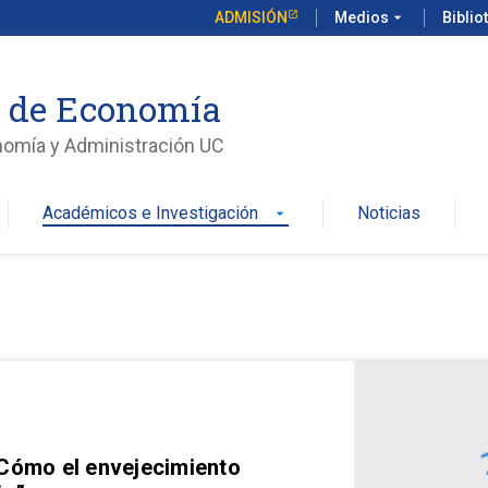
ADMISIÓN
Medios
arrow_drop_down
Biblio
o de Economía
nomía y Administración UC
Académicos e Investigación
Noticias
arrow_drop_down
 Cómo el envejecimiento