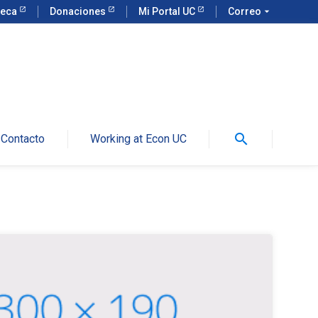
teca
Donaciones
Mi Portal UC
Correo
arrow_drop_down
search
Contacto
Working at Econ UC