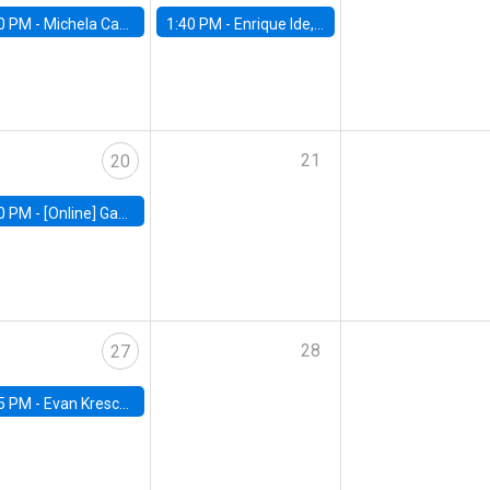
0 PM -
Michela Carlana, Harvard Kennedy School
1:40 PM -
Enrique Ide, IESE
21
20
0 PM -
[Online] Gabriel Englander, World Bank
28
27
5 PM -
Evan Kresch, Oberlin College