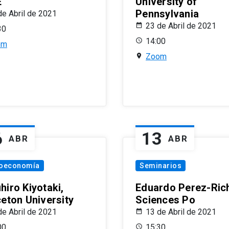
E
University of
Pennsylvania
de Abril de 2021
23 de Abril de 2021
30
14:00
om
Zoom
6
13
ABR
ABR
oeconomía
Seminarios
hiro Kiyotaki,
Eduardo Perez-Rich
ceton University
Sciences Po
de Abril de 2021
13 de Abril de 2021
00
15:30