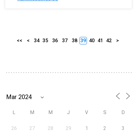
<<
<
34
35
36
37
38
39
40
41
42
>
L
M
M
J
V
S
D
26
27
28
29
1
2
3