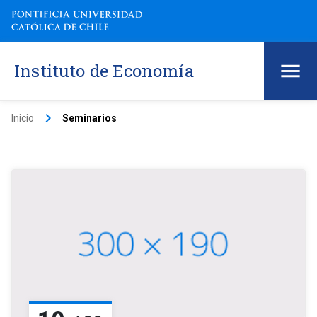
Instituto de Economía
keyboard_arrow_right
Inicio
Seminarios