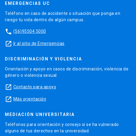
EMERGENCIAS UC
Teléfono en caso de accidente o situación que ponga en
riesgo tu vida dentro de algún campus.
phone
(56)95504 5000
launch
Ir al sitio de Emergencias
DISCRIMINACIÓN Y VIOLENCIA
Orientación y apoyo en casos de discriminación, violencia de
género o violencia sexual.
launch
Contacto para apoyo
launch
Más orientación
MEDIACIÓN UNIVERSITARIA
Teléfonos para orientación y consejo si se ha vulnerado
alguno de tus derechos en la universidad.