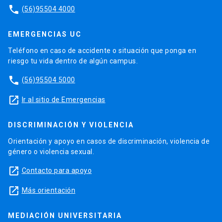
phone
(56)95504 4000
EMERGENCIAS UC
Teléfono en caso de accidente o situación que ponga en
riesgo tu vida dentro de algún campus.
phone
(56)95504 5000
launch
Ir al sitio de Emergencias
DISCRIMINACIÓN Y VIOLENCIA
Orientación y apoyo en casos de discriminación, violencia de
género o violencia sexual.
launch
Contacto para apoyo
launch
Más orientación
MEDIACIÓN UNIVERSITARIA