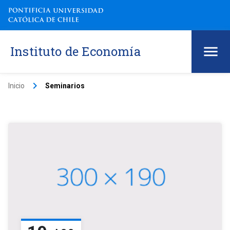
Instituto de Economía
keyboard_arrow_right
Inicio
Seminarios