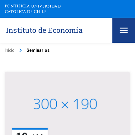
Instituto de Economía
keyboard_arrow_right
Inicio
Seminarios