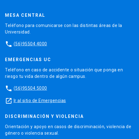
MESA CENTRAL
Teléfono para comunicarse con las distintas áreas de la
Universidad.
phone
(56)95504 4000
EMERGENCIAS UC
Teléfono en caso de accidente o situación que ponga en
riesgo tu vida dentro de algún campus.
phone
(56)95504 5000
launch
Ir al sitio de Emergencias
DISCRIMINACIÓN Y VIOLENCIA
Orientación y apoyo en casos de discriminación, violencia de
género o violencia sexual.