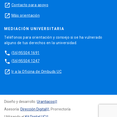
launch
Contacto para apoyo
launch
Más orientación
MEDIACIÓN UNIVERSITARIA
Teléfonos para orientación y consejo si se ha vulnerado
alguno de tus derechos en la universidad.
phone
(56)95504 1691
phone
(56)95504 1247
launch
Ir a la Oficina de Ombuds UC
Diseño y desarrollo:
Urantiacos
Asesoría:
Dirección Digital
, Prorrectoría
Utilizando el
Kit Digital UC