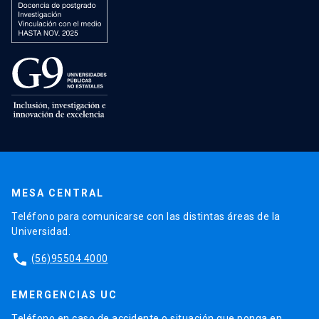
MESA CENTRAL
Teléfono para comunicarse con las distintas áreas de la
Universidad.
phone
(56)95504 4000
EMERGENCIAS UC
Teléfono en caso de accidente o situación que ponga en