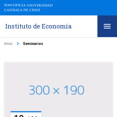
Instituto de Economía
keyboard_arrow_right
Inicio
Seminarios