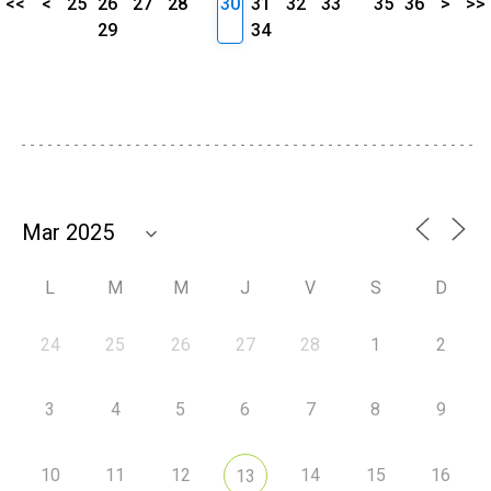
<<
<
25
26
27
28
30
31
32
33
35
36
>
>>
29
34
L
M
M
J
V
S
D
24
25
26
27
28
1
2
3
4
5
6
7
8
9
10
11
12
14
15
16
13