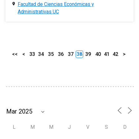
Facultad de Ciencias Económicas y
Administrativas UC
<<
<
33
34
35
36
37
38
39
40
41
42
>
L
M
M
J
V
S
D