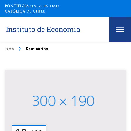
Instituto de Economía
keyboard_arrow_right
Inicio
Seminarios