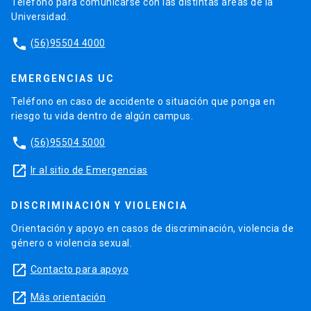
Teléfono para comunicarse con las distintas áreas de la
Universidad.
phone
(56)95504 4000
EMERGENCIAS UC
Teléfono en caso de accidente o situación que ponga en
riesgo tu vida dentro de algún campus.
phone
(56)95504 5000
launch
Ir al sitio de Emergencias
DISCRIMINACIÓN Y VIOLENCIA
Orientación y apoyo en casos de discriminación, violencia de
género o violencia sexual.
launch
Contacto para apoyo
launch
Más orientación