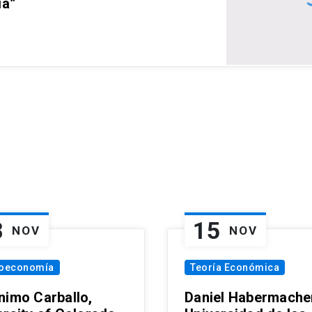
ia”
8
15
NOV
NOV
oeconomía
Teoría Económica
nimo Carballo,
Daniel Habermacher