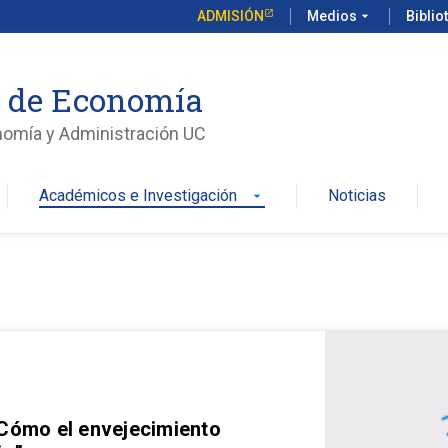
ADMISIÓN
Medios
arrow_drop_down
Biblio
o de Economía
nomía y Administración UC
Académicos e Investigación
Noticias
arrow_drop_down
 Cómo el envejecimiento