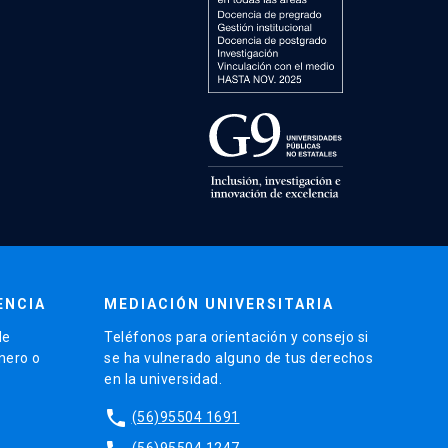
ENCIA
MEDIACIÓN UNIVERSITARIA
de
Teléfonos para orientación y consejo si
énero o
se ha vulnerado alguno de tus derechos
en la universidad.
phone
(56)95504 1691