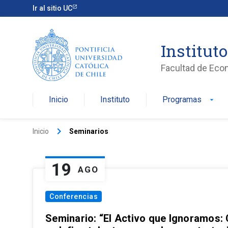
Ir al sitio UC
Institut
Facultad de Eco
Inicio
Instituto
Programas
arrow_drop_down
keyboard_arrow_right
Inicio
Seminarios
19
AGO
Conferencias
Seminario: “El Activo que Ignoramos: