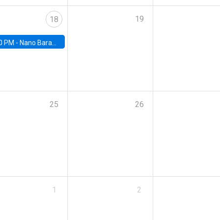
19
18
0 PM -
Nano Barahona, UC Berkeley
25
26
1
2