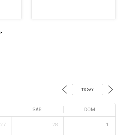
>
TODAY
SÁB
DOM
27
28
1