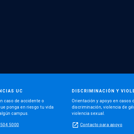
NCIAS UC
DISCRIMINACIÓN Y VIOL
n caso de accidente o
Orientación y apoyo en casos 
que ponga en riesgo tu vida
discriminación, violencia de g
 algún campus.
violencia sexual.
launch
5504 5000
Contacto para apoyo