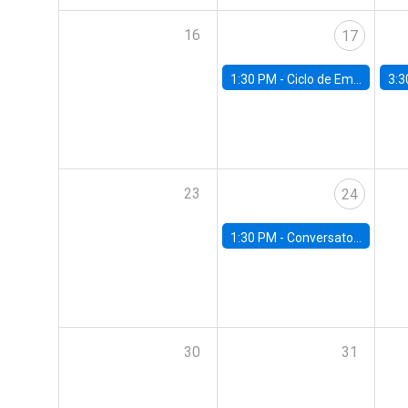
16
17
1:30 PM -
Ciclo de Empleo: "Estrategias para impulsar el empleo en Chile"
3:3
23
24
1:30 PM -
Conversatorio: “Pobreza y Educación: Perspectivas y Propuestas desde la UC”
30
31