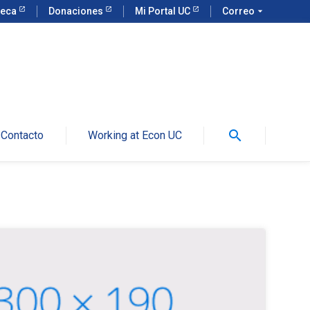
teca
Donaciones
Mi Portal UC
Correo
arrow_drop_down
search
Contacto
Working at Econ UC