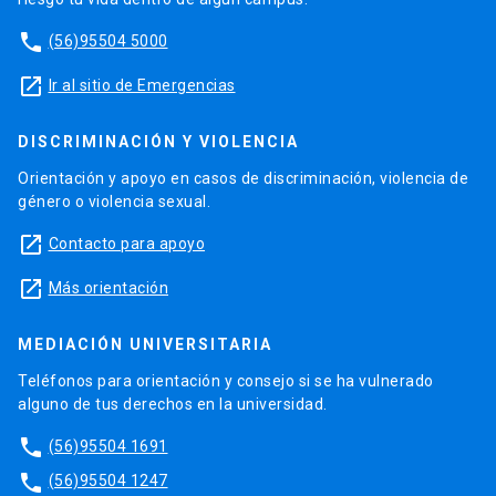
phone
(56)95504 5000
launch
Ir al sitio de Emergencias
DISCRIMINACIÓN Y VIOLENCIA
Orientación y apoyo en casos de discriminación, violencia de
género o violencia sexual.
launch
Contacto para apoyo
launch
Más orientación
MEDIACIÓN UNIVERSITARIA
Teléfonos para orientación y consejo si se ha vulnerado
alguno de tus derechos en la universidad.
phone
(56)95504 1691
phone
(56)95504 1247