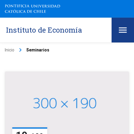
Instituto de Economía
keyboard_arrow_right
Inicio
Seminarios