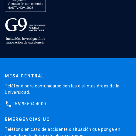
MESA CENTRAL
Teléfono para comunicarse con las distintas áreas de la
Universidad.
phone
(56)95504 4000
EMERGENCIAS UC
Teléfono en caso de accidente o situación que ponga en
riesgo tu vida dentro de algún campus.