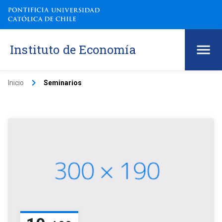
Instituto de Economía
keyboard_arrow_right
Inicio
Seminarios