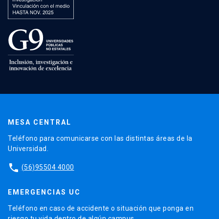
MESA CENTRAL
Teléfono para comunicarse con las distintas áreas de la
Universidad.
phone
(56)95504 4000
EMERGENCIAS UC
Teléfono en caso de accidente o situación que ponga en
riesgo tu vida dentro de algún campus.