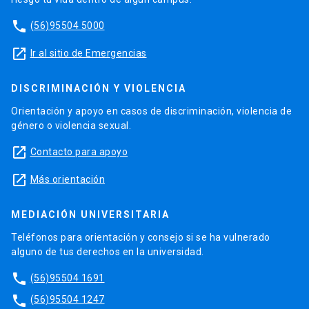
phone
(56)95504 5000
launch
Ir al sitio de Emergencias
DISCRIMINACIÓN Y VIOLENCIA
Orientación y apoyo en casos de discriminación, violencia de
género o violencia sexual.
launch
Contacto para apoyo
launch
Más orientación
MEDIACIÓN UNIVERSITARIA
Teléfonos para orientación y consejo si se ha vulnerado
alguno de tus derechos en la universidad.
phone
(56)95504 1691
phone
(56)95504 1247