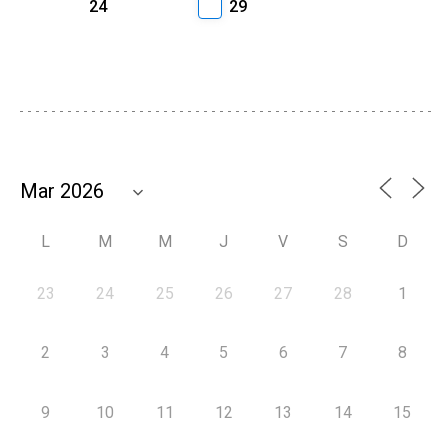
24
29
L
M
M
J
V
S
D
23
24
25
26
27
28
1
2
3
4
5
6
7
8
9
10
11
12
13
14
15