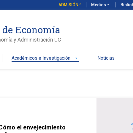
ADMISIÓN
Medios
arrow_drop_down
Biblio
o de Economía
nomía y Administración UC
Académicos e Investigación
Noticias
arrow_drop_down
 Cómo el envejecimiento