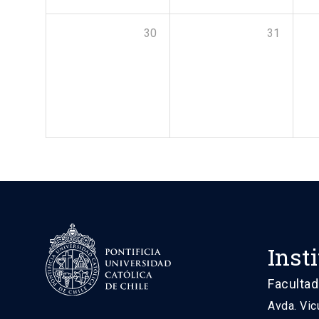
30
31
Inst
Facultad
Avda. Vic