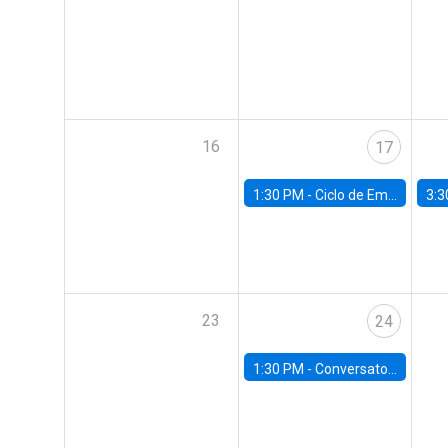
16
17
1:30 PM -
Ciclo de Empleo: "Estrategias para impulsar el empleo en Chile"
3:3
23
24
1:30 PM -
Conversatorio: “Pobreza y Educación: Perspectivas y Propuestas desde la UC”