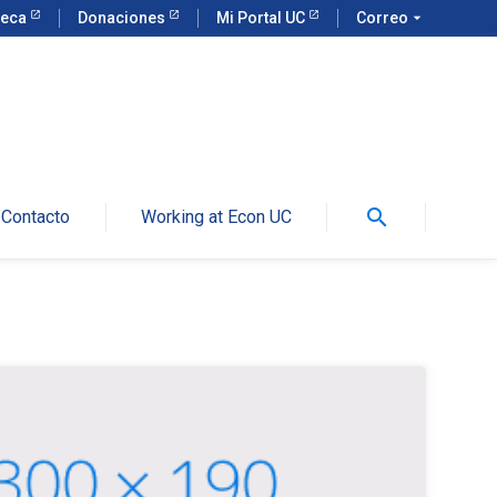
teca
Donaciones
Mi Portal UC
Correo
arrow_drop_down
search
Contacto
Working at Econ UC