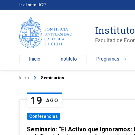
Ir al sitio UC
Institut
Facultad de Eco
Inicio
Instituto
Programas
arrow_drop_down
keyboard_arrow_right
Inicio
Seminarios
19
AGO
Conferencias
Seminario: “El Activo que Ignoramos: