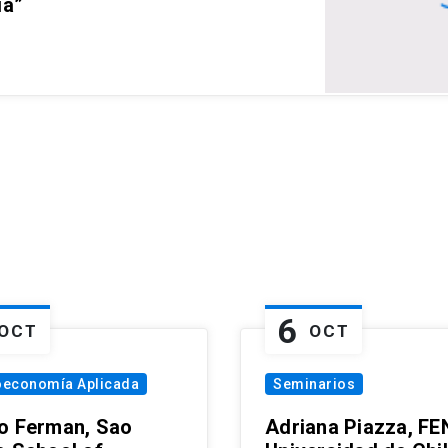
ia”
6
OCT
OCT
oeconomía Aplicada
Seminarios
o Ferman, Sao
Adriana Piazza, FE