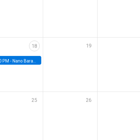
19
18
0 PM -
Nano Barahona, UC Berkeley
25
26