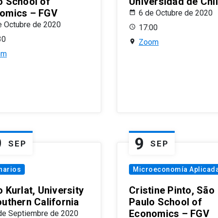
o School of
Universidad de Chi
omics – FGV
6 de Octubre de 2020
e Octubre de 2020
17:00
30
Zoom
om
9
9
SEP
SEP
narios
Microeconomía Aplicad
 Kurlat, University
Cristine Pinto, São
outhern California
Paulo School of
Economics – FGV
de Septiembre de 2020