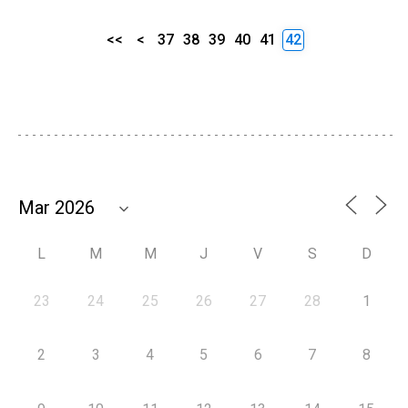
<<
<
37
38
39
40
41
42
L
M
M
J
V
S
D
23
24
25
26
27
28
1
2
3
4
5
6
7
8