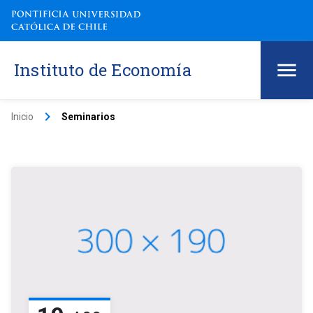
Instituto de Economía
keyboard_arrow_right
Inicio
Seminarios