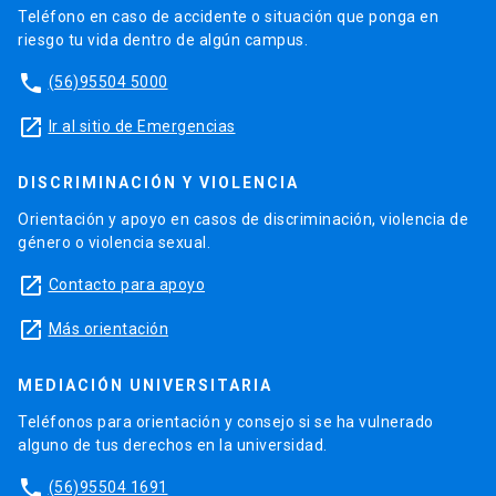
Teléfono en caso de accidente o situación que ponga en
riesgo tu vida dentro de algún campus.
phone
(56)95504 5000
launch
Ir al sitio de Emergencias
DISCRIMINACIÓN Y VIOLENCIA
Orientación y apoyo en casos de discriminación, violencia de
género o violencia sexual.
launch
Contacto para apoyo
launch
Más orientación
MEDIACIÓN UNIVERSITARIA
Teléfonos para orientación y consejo si se ha vulnerado
alguno de tus derechos en la universidad.
phone
(56)95504 1691