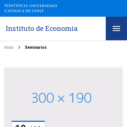
Instituto de Economía
keyboard_arrow_right
Inicio
Seminarios