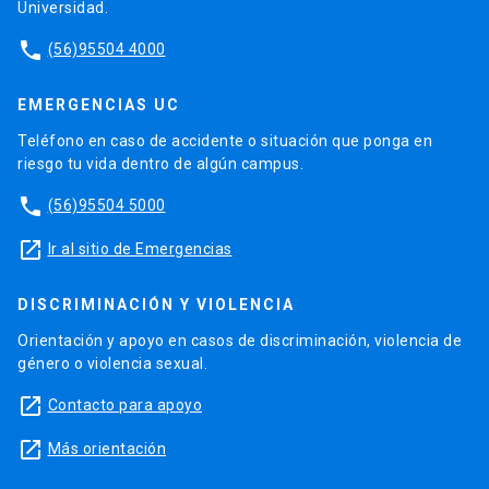
Universidad.
phone
(56)95504 4000
EMERGENCIAS UC
Teléfono en caso de accidente o situación que ponga en
riesgo tu vida dentro de algún campus.
phone
(56)95504 5000
launch
Ir al sitio de Emergencias
DISCRIMINACIÓN Y VIOLENCIA
Orientación y apoyo en casos de discriminación, violencia de
género o violencia sexual.
launch
Contacto para apoyo
launch
Más orientación