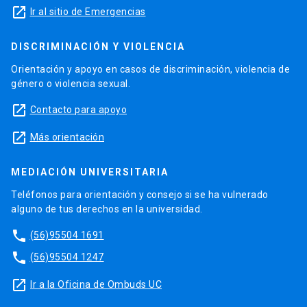
launch
Ir al sitio de Emergencias
DISCRIMINACIÓN Y VIOLENCIA
Orientación y apoyo en casos de discriminación, violencia de
género o violencia sexual.
launch
Contacto para apoyo
launch
Más orientación
MEDIACIÓN UNIVERSITARIA
Teléfonos para orientación y consejo si se ha vulnerado
alguno de tus derechos en la universidad.
phone
(56)95504 1691
phone
(56)95504 1247
launch
Ir a la Oficina de Ombuds UC