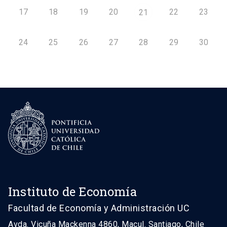
17
18
19
20
22
23
21
24
25
26
27
28
29
30
Instituto de Economía
Facultad de Economía y Administración UC
Avda. Vicuña Mackenna 4860, Macul. Santiago, Chile