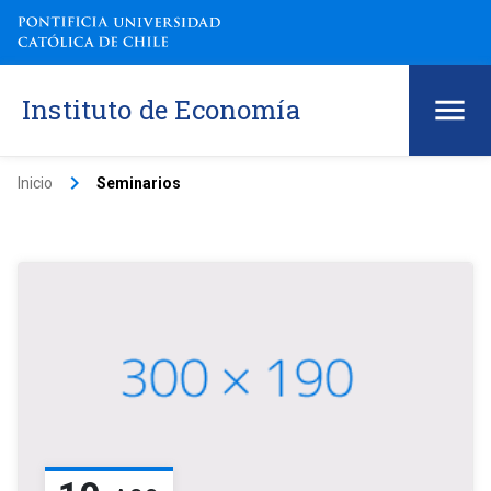
Instituto de Economía
keyboard_arrow_right
Inicio
Seminarios