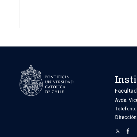
Inst
Facultad
Avda. Vic
Teléfono
Direcció