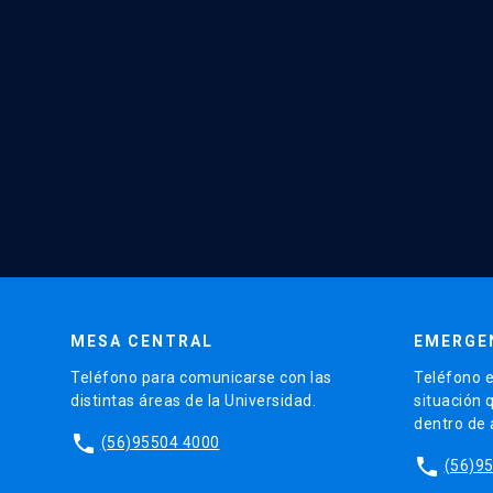
MESA CENTRAL
EMERGE
Teléfono para comunicarse con las
Teléfono e
distintas áreas de la Universidad.
situación 
dentro de
phone
(56)95504 4000
phone
(56)9