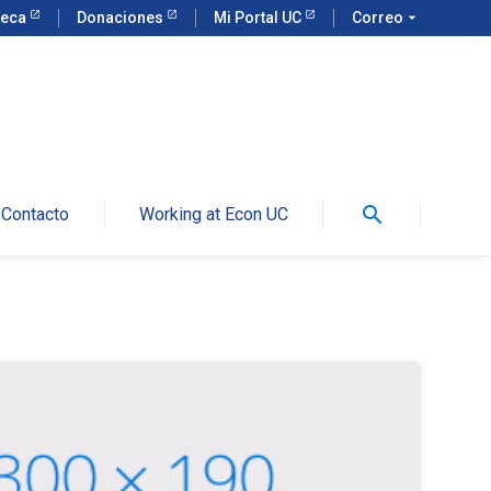
teca
Donaciones
Mi Portal UC
Correo
arrow_drop_down
search
Contacto
Working at Econ UC