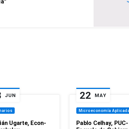
ia”
8
22
JUN
MAY
narios
Microeconomía Aplicad
tián Ugarte, Econ-
Pablo Celhay, PUC-