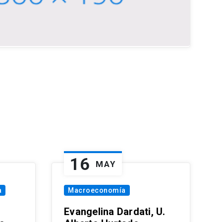
16
MAY
a
Macroeconomía
Evangelina Dardati, U.