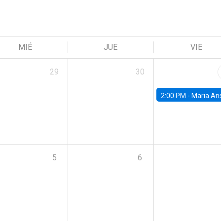
MIÉ
JUE
VIE
29
30
2:00 PM -
Maria Aristizabal-Ramirez, FED
5
6