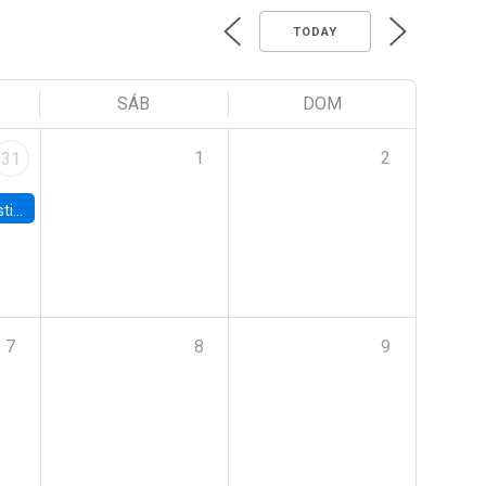
TODAY
SÁB
DOM
1
2
31
 Board
7
8
9