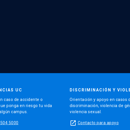
NCIAS UC
DISCRIMINACIÓN Y VIOL
n caso de accidente o
Orientación y apoyo en casos 
que ponga en riesgo tu vida
discriminación, violencia de g
 algún campus.
violencia sexual.
launch
5504 5000
Contacto para apoyo