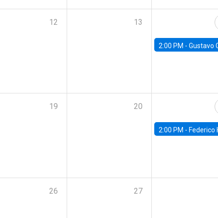
12
13
2:00 PM -
Gustavo González - Banco Central d
19
20
2:00 PM -
Federico Huneeus - Banco Central de C
26
27