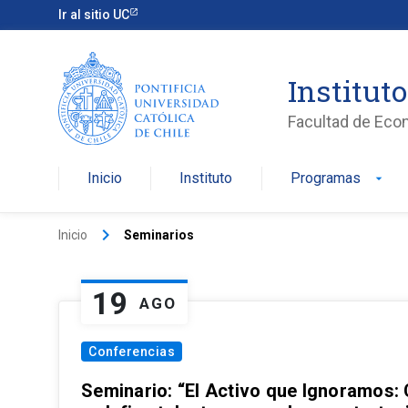
Ir al sitio UC
Institut
Facultad de Eco
Inicio
Instituto
Programas
arrow_drop_down
keyboard_arrow_right
Inicio
Seminarios
19
AGO
Conferencias
Seminario: “El Activo que Ignoramos: