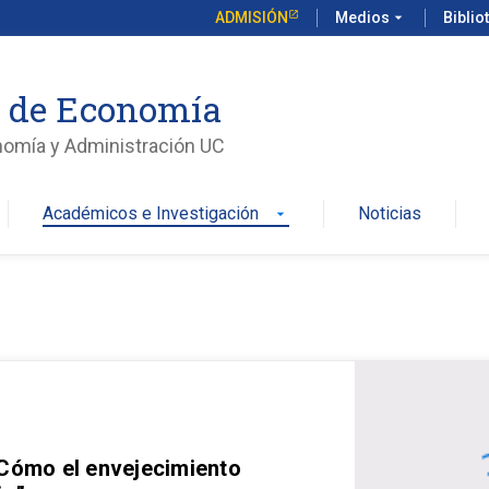
ADMISIÓN
Medios
arrow_drop_down
Biblio
o de Economía
nomía y Administración UC
Académicos e Investigación
Noticias
arrow_drop_down
 Cómo el envejecimiento