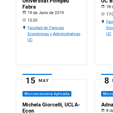
Universitat Pompeu
UC B
Fabra
18 
19 de Junio de 2019
17:
15:30
Fac
Facultad de Ciencias
Eco
Económicas y Administrativas
UC
UC
15
8
MAY
Microeconomía Aplicada
Micr
Michela Giorcelli, UCLA-
Adna
Econ
8 d