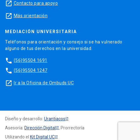
launch
Contacto para apoyo
launch
Más orientación
MEDIACIÓN UNIVERSITARIA
Teléfonos para orientación y consejo si se ha vulnerado
alguno de tus derechos en la universidad.
phone
(56)95504 1691
phone
(56)95504 1247
launch
Ir a la Oficina de Ombuds UC
Diseño y desarrollo:
Urantiacos
Asesoría:
Dirección Digital
, Prorrectoría
Utilizando el
Kit Digital UC