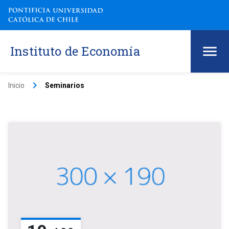
Instituto de Economía
keyboard_arrow_right
Inicio
Seminarios