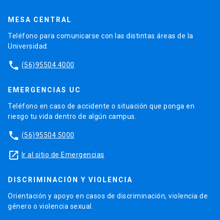
MESA CENTRAL
Teléfono para comunicarse con las distintas áreas de la
Universidad.
phone
(56)95504 4000
EMERGENCIAS UC
Teléfono en caso de accidente o situación que ponga en
riesgo tu vida dentro de algún campus.
phone
(56)95504 5000
launch
Ir al sitio de Emergencias
DISCRIMINACIÓN Y VIOLENCIA
Orientación y apoyo en casos de discriminación, violencia de
género o violencia sexual.