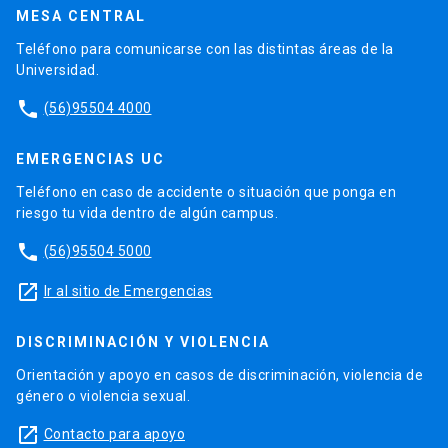
MESA CENTRAL
Teléfono para comunicarse con las distintas áreas de la
Universidad.
phone
(56)95504 4000
EMERGENCIAS UC
Teléfono en caso de accidente o situación que ponga en
riesgo tu vida dentro de algún campus.
phone
(56)95504 5000
launch
Ir al sitio de Emergencias
DISCRIMINACIÓN Y VIOLENCIA
Orientación y apoyo en casos de discriminación, violencia de
género o violencia sexual.
launch
Contacto para apoyo