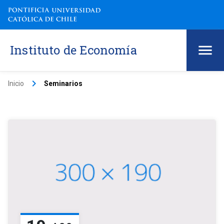
Instituto de Economía
keyboard_arrow_right
Inicio
Seminarios