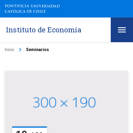
Instituto de Economía
keyboard_arrow_right
Inicio
Seminarios