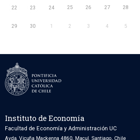
25
26
27
28
22
23
24
29
30
1
2
3
4
5
Instituto de Economía
Facultad de Economía y Administración UC
Avda. Vicuña Mackenna 4860, Macul. Santiago, Chile