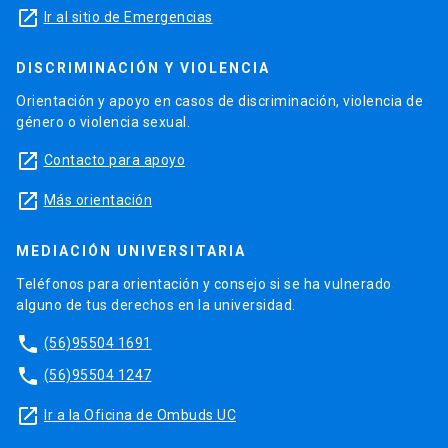
launch
Ir al sitio de Emergencias
DISCRIMINACIÓN Y VIOLENCIA
Orientación y apoyo en casos de discriminación, violencia de
género o violencia sexual.
launch
Contacto para apoyo
launch
Más orientación
MEDIACIÓN UNIVERSITARIA
Teléfonos para orientación y consejo si se ha vulnerado
alguno de tus derechos en la universidad.
phone
(56)95504 1691
phone
(56)95504 1247
launch
Ir a la Oficina de Ombuds UC