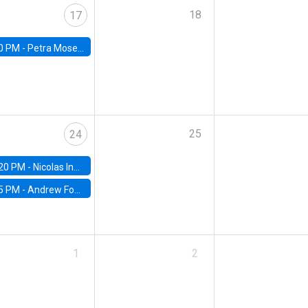
18
17
0 PM -
Petra Moser, NYU Stern
25
24
20 PM -
Nicolas Inostroza, Rotman School of Management, University of Toronto
5 PM -
Andrew Foster, Brown University
1
2