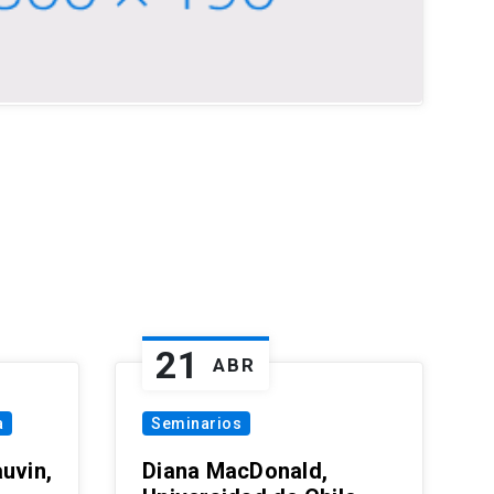
21
ABR
a
Seminarios
uvin,
Diana MacDonald,