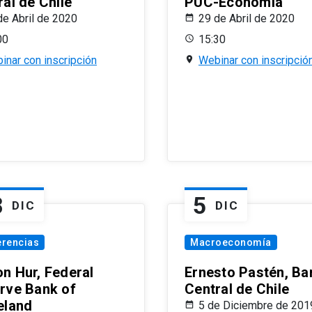
al de Chile
PUC-Economía
de Abril de 2020
29 de Abril de 2020
00
15:30
inar con inscripción
Webinar con inscripció
8
5
DIC
DIC
erencias
Macroeconomía
n Hur, Federal
Ernesto Pastén, Ba
rve Bank of
Central de Chile
eland
5 de Diciembre de 201