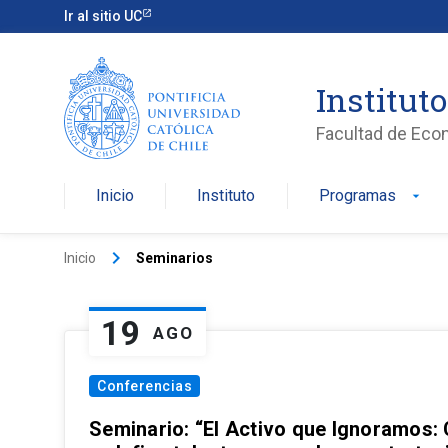
Ir al sitio UC
Institut
Facultad de Eco
Inicio
Instituto
Programas
arrow_drop_down
keyboard_arrow_right
Inicio
Seminarios
19
AGO
Conferencias
Seminario: “El Activo que Ignoramos: