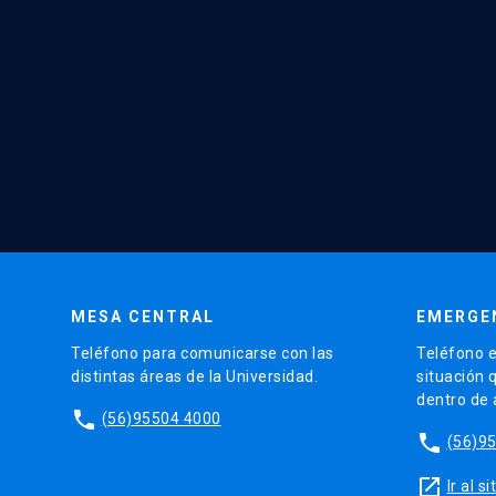
MESA CENTRAL
EMERGE
Teléfono para comunicarse con las
Teléfono e
distintas áreas de la Universidad.
situación 
dentro de
phone
(56)95504 4000
phone
(56)9
launch
Ir al 