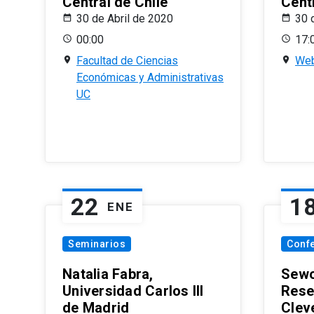
Central de Chile
Centr
30 de Abril de 2020
30 
00:00
17:
Facultad de Ciencias
Web
Económicas y Administrativas
UC
22
1
ENE
Seminarios
Conf
Natalia Fabra,
Sewo
Universidad Carlos III
Rese
de Madrid
Clev