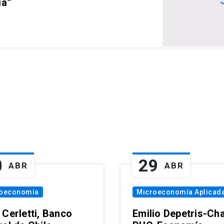
ia”
0
29
ABR
ABR
oeconomía
Microeconomía Aplicad
 Cerletti, Banco
Emilio Depetris-Cha