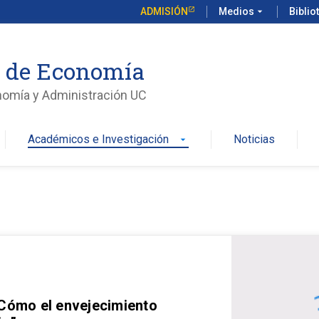
ADMISIÓN
Medios
arrow_drop_down
Biblio
o de Economía
nomía y Administración UC
Académicos e Investigación
Noticias
arrow_drop_down
 Cómo el envejecimiento