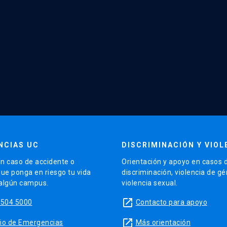
NCIAS UC
DISCRIMINACIÓN Y VIOL
n caso de accidente o
Orientación y apoyo en casos 
que ponga en riesgo tu vida
discriminación, violencia de g
 algún campus.
violencia sexual.
launch
5504 5000
Contacto para apoyo
launch
sitio de Emergencias
Más orientación