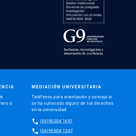
ENCIA
MEDIACIÓN UNIVERSITARIA
de
Teléfonos para orientación y consejo si
énero o
se ha vulnerado alguno de tus derechos
en la universidad.
phone
(56)95504 1691
phone
(56)95504 1247