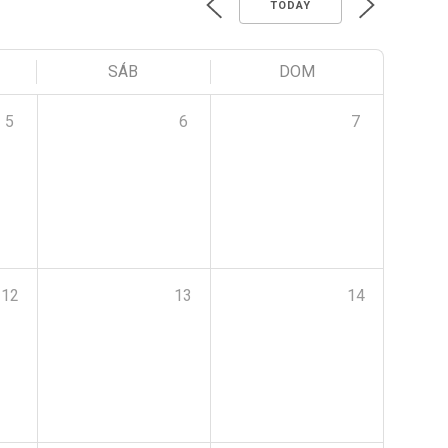
TODAY
SÁB
DOM
5
6
7
12
13
14