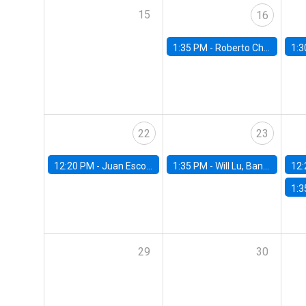
15
16
1:35 PM -
Roberto Chang, Rutgers University
1:3
22
23
12:20 PM -
Juan Escobar, Universidad de Chile
1:35 PM -
Will Lu, Banco Central de Chile
12:
1:3
29
30