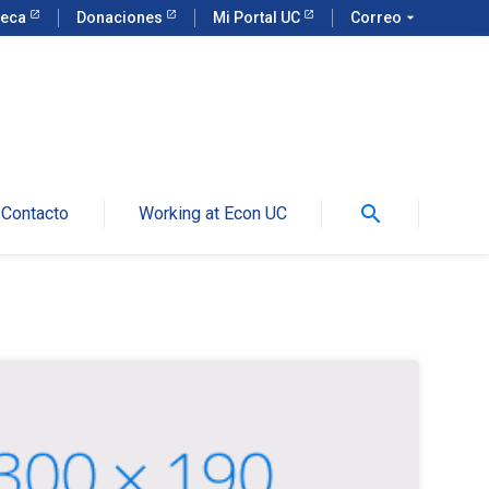
teca
Donaciones
Mi Portal UC
Correo
arrow_drop_down
search
Contacto
Working at Econ UC