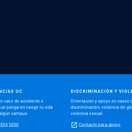
NCIAS UC
DISCRIMINACIÓN Y VIOL
n caso de accidente o
Orientación y apoyo en casos 
que ponga en riesgo tu vida
discriminación, violencia de g
 algún campus.
violencia sexual.
launch
5504 5000
Contacto para apoyo