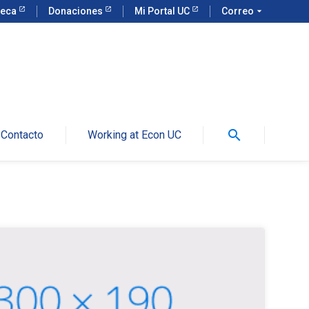
teca
Donaciones
Mi Portal UC
Correo
arrow_drop_down
search
Contacto
Working at Econ UC