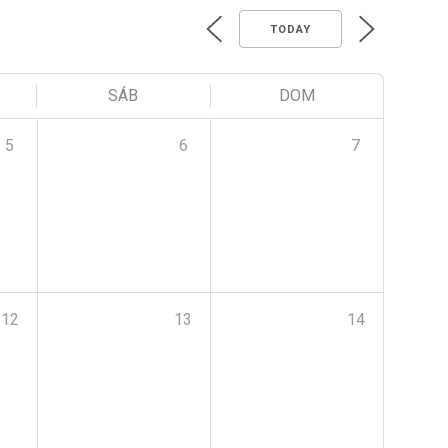
TODAY
SÁB
DOM
5
6
7
12
13
14