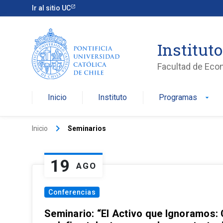
Ir al sitio UC
Institut
Facultad de Eco
Inicio
Instituto
Programas
arrow_drop_down
keyboard_arrow_right
Inicio
Seminarios
19
AGO
Conferencias
Seminario: “El Activo que Ignoramos: