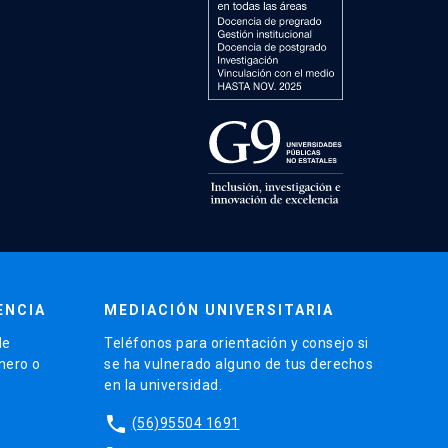
ENCIA
MEDIACIÓN UNIVERSITARIA
de
Teléfonos para orientación y consejo si
énero o
se ha vulnerado alguno de tus derechos
en la universidad.
phone
(56)95504 1691