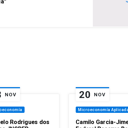
ia”
8
20
NOV
NOV
oeconomía
Microeconomía Aplicad
elo Rodrigues dos
Camilo Garcia-Jim