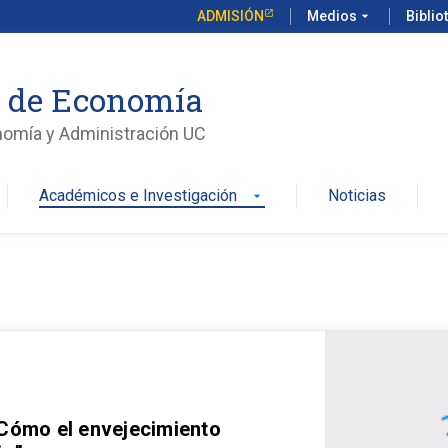
ADMISIÓN
Medios
arrow_drop_down
Biblio
o de Economía
nomía y Administración UC
Académicos e Investigación
Noticias
arrow_drop_down
 Cómo el envejecimiento