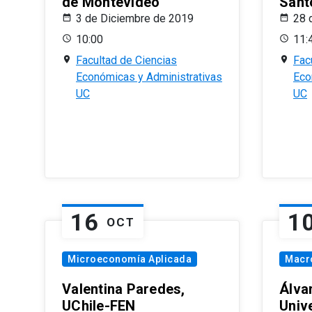
de Montevideo
Sant
3 de Diciembre de 2019
28 
10:00
11:
Facultad de Ciencias
Fac
Económicas y Administrativas
Eco
UC
UC
16
1
OCT
Microeconomía Aplicada
Macr
Valentina Paredes,
Álva
UChile-FEN
Univ