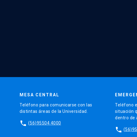
MESA CENTRAL
EMERGE
Teléfono para comunicarse con las
Teléfono e
distintas áreas de la Universidad.
situación 
dentro de
phone
(56)95504 4000
phone
(56)9