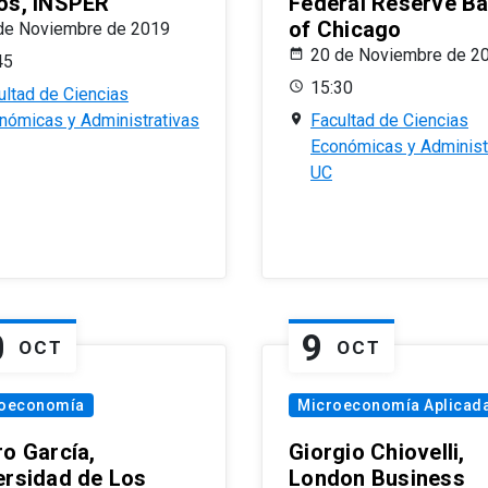
os, INSPER
Federal Reserve B
of Chicago
de Noviembre de 2019
20 de Noviembre de 2
45
15:30
ultad de Ciencias
nómicas y Administrativas
Facultad de Ciencias
Económicas y Administ
UC
0
9
OCT
OCT
oeconomía
Microeconomía Aplicad
ro García,
Giorgio Chiovelli,
ersidad de Los
London Business