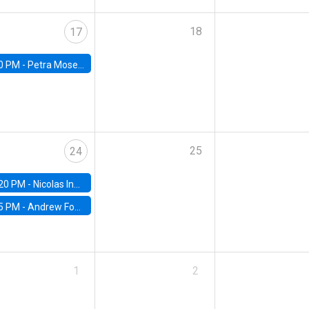
18
17
0 PM -
Petra Moser, NYU Stern
25
24
20 PM -
Nicolas Inostroza, Rotman School of Management, University of Toronto
5 PM -
Andrew Foster, Brown University
1
2