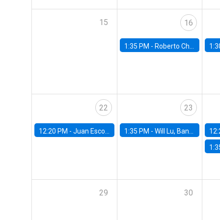
15
16
1:35 PM -
Roberto Chang, Rutgers University
1:3
22
23
12:20 PM -
Juan Escobar, Universidad de Chile
1:35 PM -
Will Lu, Banco Central de Chile
12:
1:3
29
30