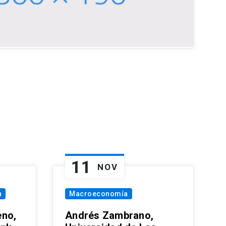
11
NOV
a
Macroeconomía
eno,
Andrés Zambrano,