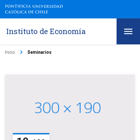
Instituto de Economía
keyboard_arrow_right
Inicio
Seminarios