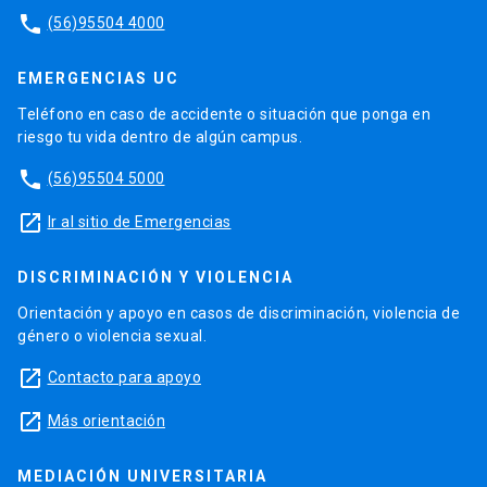
phone
(56)95504 4000
EMERGENCIAS UC
Teléfono en caso de accidente o situación que ponga en
riesgo tu vida dentro de algún campus.
phone
(56)95504 5000
launch
Ir al sitio de Emergencias
DISCRIMINACIÓN Y VIOLENCIA
Orientación y apoyo en casos de discriminación, violencia de
género o violencia sexual.
launch
Contacto para apoyo
launch
Más orientación
MEDIACIÓN UNIVERSITARIA