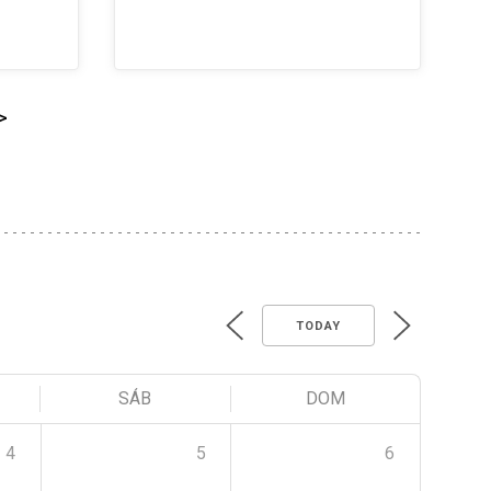
>
TODAY
SÁB
DOM
4
5
6