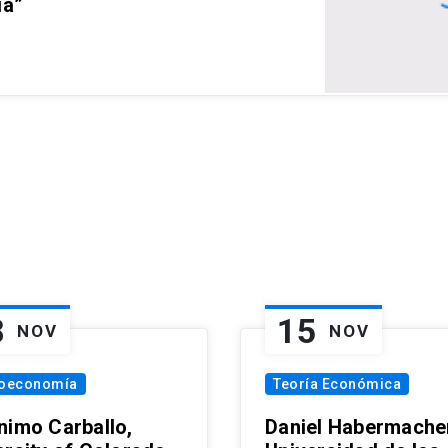
ia”
8
15
NOV
NOV
oeconomía
Teoría Económica
nimo Carballo,
Daniel Habermacher