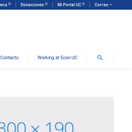
teca
Donaciones
Mi Portal UC
Correo
arrow_drop_down
search
Contacto
Working at Econ UC