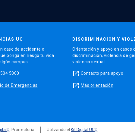
NCIAS UC
DISCRIMINACIÓN Y VIOL
n caso de accidente o
Orientación y apoyo en casos 
que ponga en riesgo tu vida
discriminación, violencia de g
 algún campus.
violencia sexual.
launch
5504 5000
Contacto para apoyo
launch
sitio de Emergencias
Más orientación
ital
, Prorrectoría
Utilizando el
Kit Digital UC