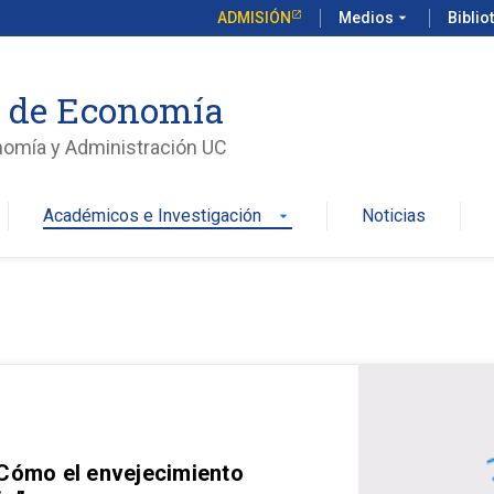
ADMISIÓN
Medios
arrow_drop_down
Biblio
o de Economía
nomía y Administración UC
Académicos e Investigación
Noticias
arrow_drop_down
 Cómo el envejecimiento