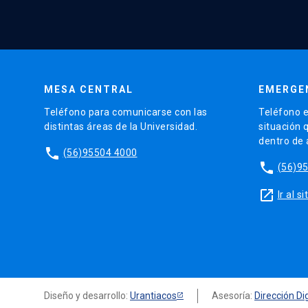
MESA CENTRAL
EMERGE
Teléfono para comunicarse con las
Teléfono e
distintas áreas de la Universidad.
situación 
dentro de
phone
(56)95504 4000
phone
(56)9
launch
Ir al 
Diseño y desarrollo:
Urantiacos
Asesoría:
Dirección Dig