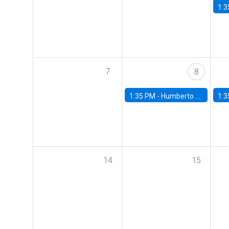
1:3
7
8
1:35 PM -
Humberto Martínez, Universidad de Chile
1:3
14
15