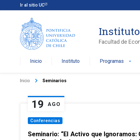
Ir al sitio UC
Institut
Facultad de Eco
Inicio
Instituto
Programas
arrow_drop_down
keyboard_arrow_right
Inicio
Seminarios
19
AGO
Conferencias
Seminario: “El Activo que Ignoramos: