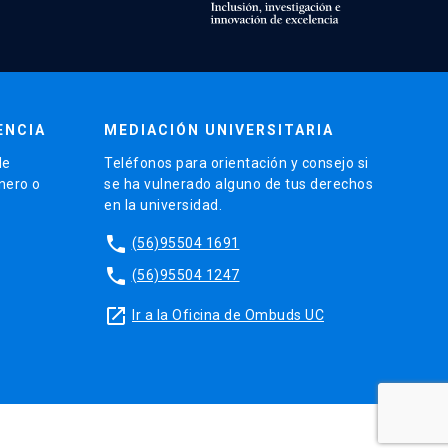
ENCIA
MEDIACIÓN UNIVERSITARIA
de
Teléfonos para orientación y consejo si
énero o
se ha vulnerado alguno de tus derechos
en la universidad.
phone
(56)95504 1691
phone
(56)95504 1247
launch
Ir a la Oficina de Ombuds UC