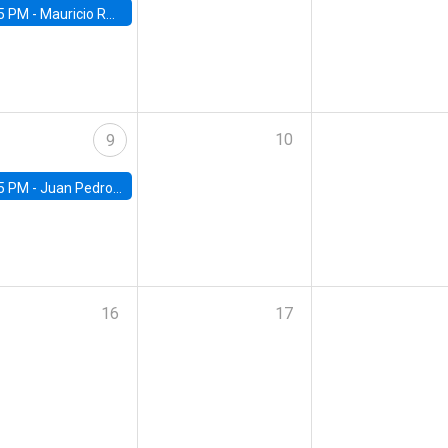
5 PM -
Mauricio Romero, ITAM
10
9
5 PM -
Juan Pedro Ronconi, Universidad de Los Andes
16
17