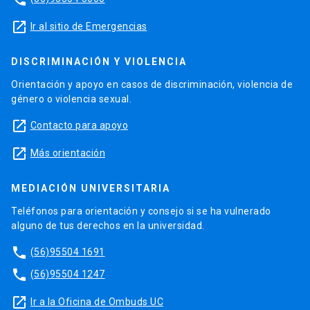
launch
Ir al sitio de Emergencias
DISCRIMINACIÓN Y VIOLENCIA
Orientación y apoyo en casos de discriminación, violencia de
género o violencia sexual.
launch
Contacto para apoyo
launch
Más orientación
MEDIACIÓN UNIVERSITARIA
Teléfonos para orientación y consejo si se ha vulnerado
alguno de tus derechos en la universidad.
phone
(56)95504 1691
phone
(56)95504 1247
launch
Ir a la Oficina de Ombuds UC