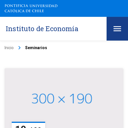
Instituto de Economía
keyboard_arrow_right
Inicio
Seminarios