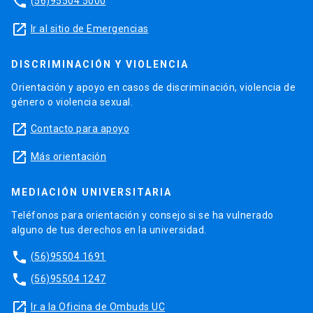
phone
(56)95504 5000
launch
Ir al sitio de Emergencias
DISCRIMINACIÓN Y VIOLENCIA
Orientación y apoyo en casos de discriminación, violencia de
género o violencia sexual.
launch
Contacto para apoyo
launch
Más orientación
MEDIACIÓN UNIVERSITARIA
Teléfonos para orientación y consejo si se ha vulnerado
alguno de tus derechos en la universidad.
phone
(56)95504 1691
phone
(56)95504 1247
launch
Ir a la Oficina de Ombuds UC