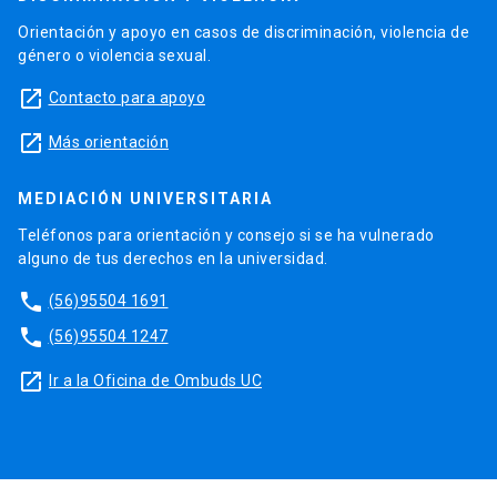
Orientación y apoyo en casos de discriminación, violencia de
género o violencia sexual.
launch
Contacto para apoyo
launch
Más orientación
MEDIACIÓN UNIVERSITARIA
Teléfonos para orientación y consejo si se ha vulnerado
alguno de tus derechos en la universidad.
phone
(56)95504 1691
phone
(56)95504 1247
launch
Ir a la Oficina de Ombuds UC