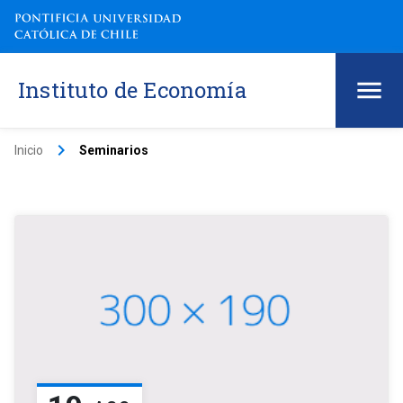
Instituto de Economía
keyboard_arrow_right
Inicio
Seminarios