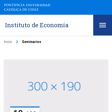
Instituto de Economía
keyboard_arrow_right
Inicio
Seminarios