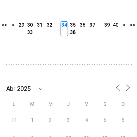
<<
<
29
30
31
32
34
35
36
37
39
40
>
>>
33
38
L
M
M
J
V
S
D
31
1
3
4
5
6
2