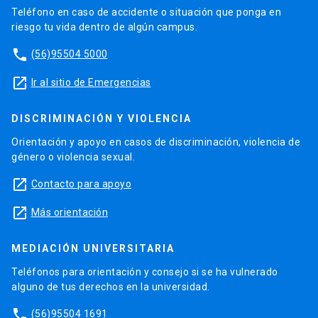
Teléfono en caso de accidente o situación que ponga en
riesgo tu vida dentro de algún campus.
phone
(56)95504 5000
launch
Ir al sitio de Emergencias
DISCRIMINACIÓN Y VIOLENCIA
Orientación y apoyo en casos de discriminación, violencia de
género o violencia sexual.
launch
Contacto para apoyo
launch
Más orientación
MEDIACIÓN UNIVERSITARIA
Teléfonos para orientación y consejo si se ha vulnerado
alguno de tus derechos en la universidad.
phone
(56)95504 1691