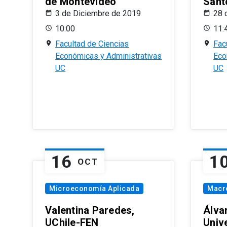
de Montevideo
Sant
3 de Diciembre de 2019
28 
10:00
11:
Facultad de Ciencias
Fac
Económicas y Administrativas
Eco
UC
UC
16
1
OCT
Microeconomía Aplicada
Macr
Valentina Paredes,
Álva
UChile-FEN
Univ