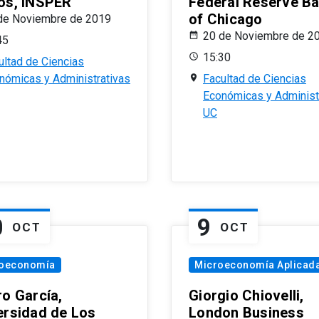
os, INSPER
Federal Reserve B
of Chicago
de Noviembre de 2019
20 de Noviembre de 2
45
15:30
ultad de Ciencias
nómicas y Administrativas
Facultad de Ciencias
Económicas y Administ
UC
0
9
OCT
OCT
oeconomía
Microeconomía Aplicad
ro García,
Giorgio Chiovelli,
ersidad de Los
London Business