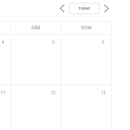
TODAY
SÁB
DOM
4
5
6
11
12
13