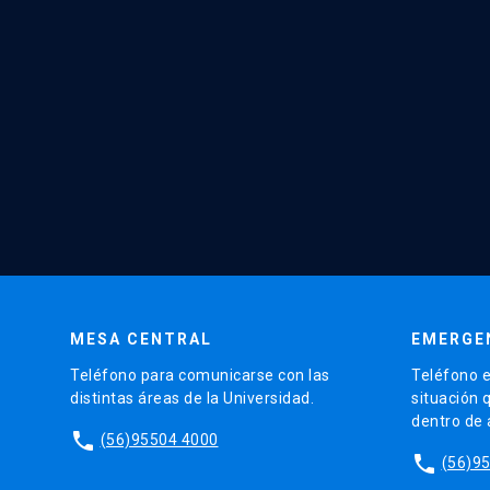
MESA CENTRAL
EMERGE
Teléfono para comunicarse con las
Teléfono e
distintas áreas de la Universidad.
situación 
dentro de
phone
(56)95504 4000
phone
(56)9