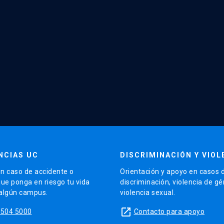
NCIAS UC
DISCRIMINACIÓN Y VIOL
n caso de accidente o
Orientación y apoyo en casos 
que ponga en riesgo tu vida
discriminación, violencia de g
 algún campus.
violencia sexual.
launch
5504 5000
Contacto para apoyo