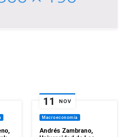
11
NOV
a
Macroeconomía
eno,
Andrés Zambrano,