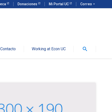
teca
Donaciones
Mi Portal UC
Correo
arrow_drop_down
search
Contacto
Working at Econ UC