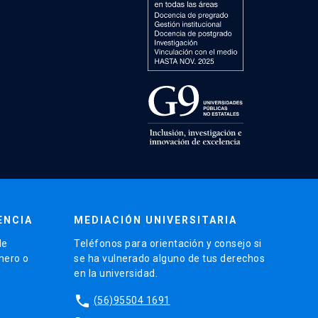
ENCIA
MEDIACIÓN UNIVERSITARIA
de
Teléfonos para orientación y consejo si
énero o
se ha vulnerado alguno de tus derechos
en la universidad.
phone
(56)95504 1691