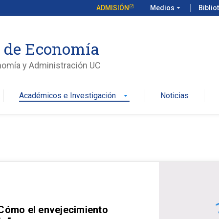
ADMISIÓN
Medios
arrow_drop_down
Biblio
o de Economía
nomía y Administración UC
Académicos e Investigación
Noticias
arrow_drop_down
 Cómo el envejecimiento