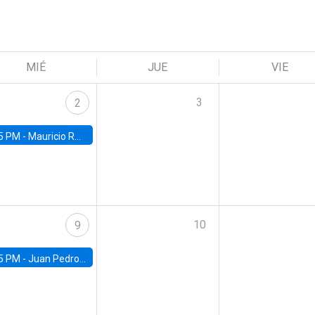
MIÉ
JUE
VIE
3
2
5 PM -
Mauricio Romero, ITAM
10
9
5 PM -
Juan Pedro Ronconi, Universidad de Los Andes