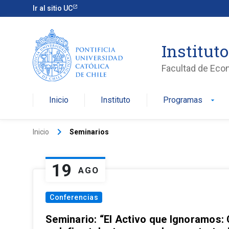
Ir al sitio UC
Institut
Facultad de Eco
Inicio
Instituto
Programas
arrow_drop_down
keyboard_arrow_right
Inicio
Seminarios
19
AGO
Conferencias
Seminario: “El Activo que Ignoramos: