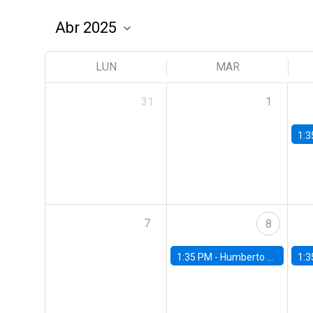
LUN
MAR
31
1
1:3
7
8
1:35 PM -
Humberto Martínez, Universidad de Chile
1:3