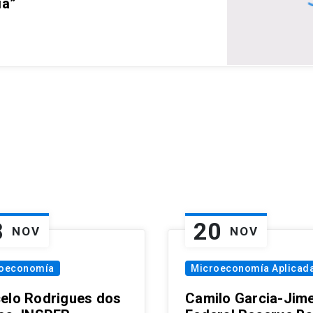
ia”
8
20
NOV
NOV
oeconomía
Microeconomía Aplicad
elo Rodrigues dos
Camilo Garcia-Jim