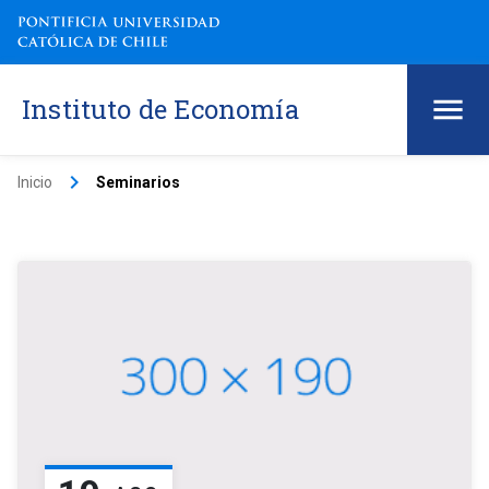
Instituto de Economía
keyboard_arrow_right
Inicio
Seminarios