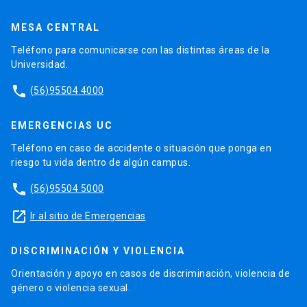
MESA CENTRAL
Teléfono para comunicarse con las distintas áreas de la
Universidad.
phone
(56)95504 4000
EMERGENCIAS UC
Teléfono en caso de accidente o situación que ponga en
riesgo tu vida dentro de algún campus.
phone
(56)95504 5000
launch
Ir al sitio de Emergencias
DISCRIMINACIÓN Y VIOLENCIA
Orientación y apoyo en casos de discriminación, violencia de
género o violencia sexual.