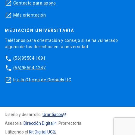
launch
Contacto para apoyo
launch
Más orientación
MEDIACIÓN UNIVERSITARIA
Teléfonos para orientación y consejo si se ha vulnerado
alguno de tus derechos en la universidad.
phone
(56)95504 1691
phone
(56)95504 1247
launch
Ir a la Oficina de Ombuds UC
Diseño y desarrollo:
Urantiacos
Asesoría:
Dirección Digital
, Prorrectoría
Utilizando el
Kit Digital UC