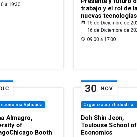
Presente y futuro d
30 a 19:30
trabajo y el rol de l
nuevas tecnología
15 de Diciembre de 20
16 de Diciembre de 20
09:00 a 17:00
30
DIC
NOV
oeconomía Aplicada
Organización Industrial
na Almagro,
Doh Shin Jeon,
rsity of
Toulouse School of
agoChicago Booth
Economics