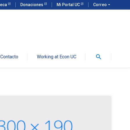
teca
Donaciones
Mi Portal UC
Correo
arrow_drop_down
search
Contacto
Working at Econ UC