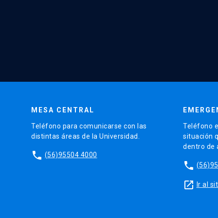
MESA CENTRAL
EMERGE
Teléfono para comunicarse con las
Teléfono e
distintas áreas de la Universidad.
situación 
dentro de
phone
(56)95504 4000
phone
(56)9
launch
Ir al 