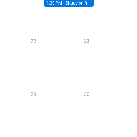
1:30 PM -
Situación fiscal: cierre 2025 y perspectivas de mediano plazo 2026–2030
22
23
29
30