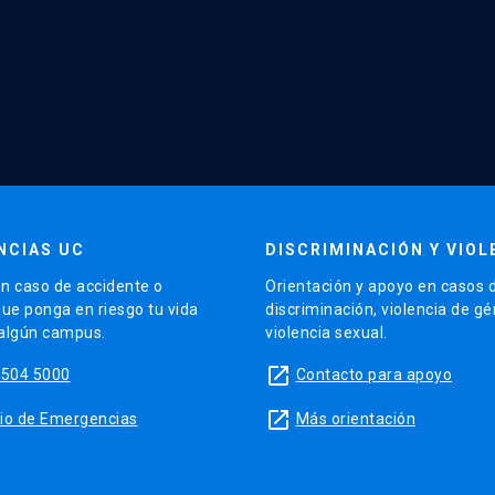
NCIAS UC
DISCRIMINACIÓN Y VIOL
n caso de accidente o
Orientación y apoyo en casos 
que ponga en riesgo tu vida
discriminación, violencia de g
 algún campus.
violencia sexual.
launch
5504 5000
Contacto para apoyo
launch
sitio de Emergencias
Más orientación