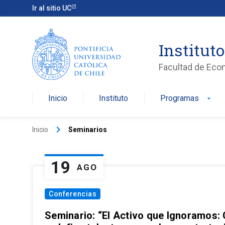
Ir al sitio UC
Institut
Facultad de Eco
Inicio
Instituto
Programas
arrow_drop_down
keyboard_arrow_right
Inicio
Seminarios
19
AGO
Conferencias
Seminario: “El Activo que Ignoramos: