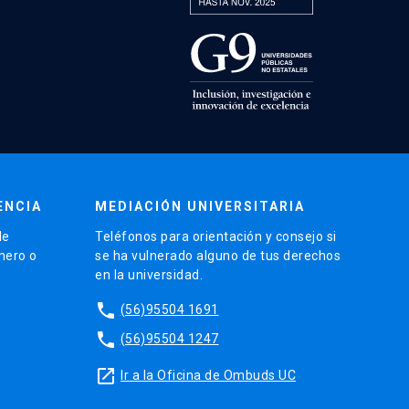
ENCIA
MEDIACIÓN UNIVERSITARIA
de
Teléfonos para orientación y consejo si
énero o
se ha vulnerado alguno de tus derechos
en la universidad.
phone
(56)95504 1691
phone
(56)95504 1247
launch
Ir a la Oficina de Ombuds UC