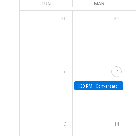
LUN
MAR
30
31
6
7
1:30 PM -
Conversatorio | Pobreza: La mirada de León XIV
13
14