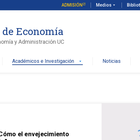
ADMISIÓN
Medios
arrow_drop_down
Biblio
o de Economía
nomía y Administración UC
Académicos e Investigación
Noticias
arrow_drop_down
 Cómo el envejecimiento