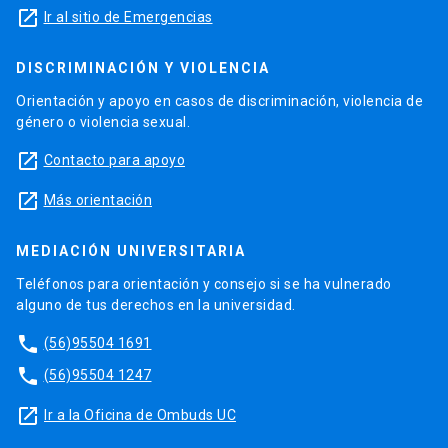
launch
Ir al sitio de Emergencias
DISCRIMINACIÓN Y VIOLENCIA
Orientación y apoyo en casos de discriminación, violencia de
género o violencia sexual.
launch
Contacto para apoyo
launch
Más orientación
MEDIACIÓN UNIVERSITARIA
Teléfonos para orientación y consejo si se ha vulnerado
alguno de tus derechos en la universidad.
phone
(56)95504 1691
phone
(56)95504 1247
launch
Ir a la Oficina de Ombuds UC