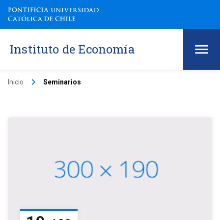
Instituto de Economía
keyboard_arrow_right
Inicio
Seminarios