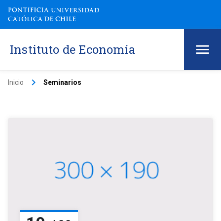
Instituto de Economía
keyboard_arrow_right
Inicio
Seminarios