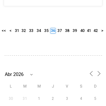
<<
<
31
32
33
34
35
36
37
38
39
40
41
42
>
L
M
M
J
V
S
D
30
31
1
2
3
4
5