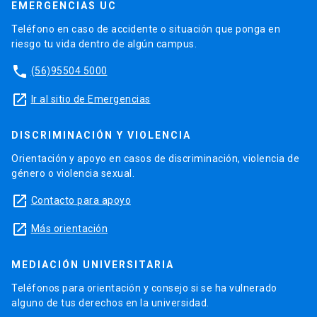
EMERGENCIAS UC
Teléfono en caso de accidente o situación que ponga en
riesgo tu vida dentro de algún campus.
phone
(56)95504 5000
launch
Ir al sitio de Emergencias
DISCRIMINACIÓN Y VIOLENCIA
Orientación y apoyo en casos de discriminación, violencia de
género o violencia sexual.
launch
Contacto para apoyo
launch
Más orientación
MEDIACIÓN UNIVERSITARIA
Teléfonos para orientación y consejo si se ha vulnerado
alguno de tus derechos en la universidad.