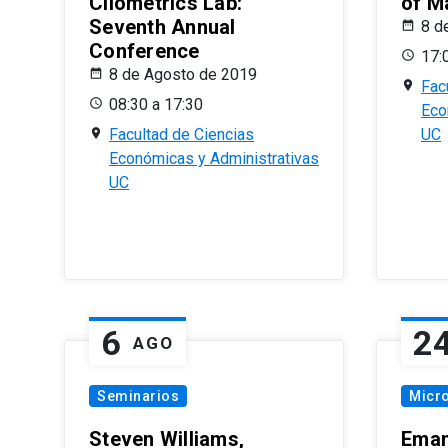
Cliometrics Lab:
of M
Seventh Annual
8 d
Conference
17:
8 de Agosto de 2019
Fac
08:30 a 17:30
Eco
Facultad de Ciencias
UC
Económicas y Administrativas
UC
6
2
AGO
Seminarios
Micr
Steven Williams,
Eman