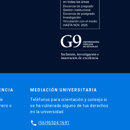
ENCIA
MEDIACIÓN UNIVERSITARIA
de
Teléfonos para orientación y consejo si
énero o
se ha vulnerado alguno de tus derechos
en la universidad.
phone
(56)95504 1691