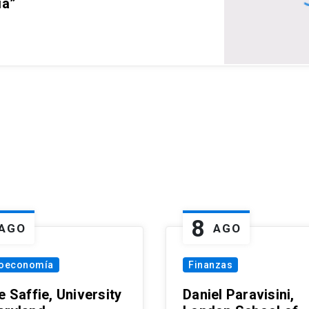
ia”
8
AGO
AGO
oeconomía
Finanzas
e Saffie, University
Daniel Paravisini,