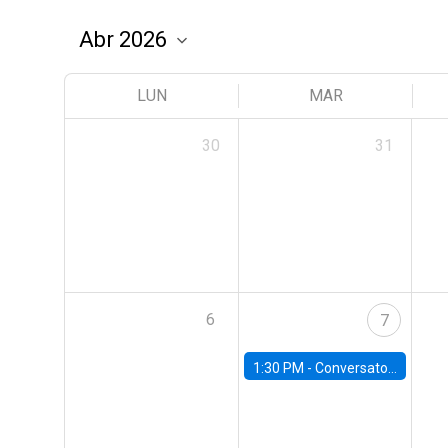
LUN
MAR
30
31
6
7
1:30 PM -
Conversatorio | Pobreza: La mirada de León XIV