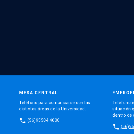
MESA CENTRAL
EMERGE
Teléfono para comunicarse con las
Teléfono e
distintas áreas de la Universidad.
situación 
dentro de
phone
(56)95504 4000
phone
(56)9