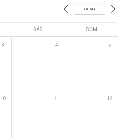
TODAY
SÁB
DOM
3
4
5
10
11
12