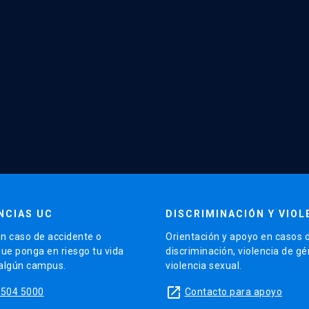
NCIAS UC
DISCRIMINACIÓN Y VIOL
n caso de accidente o
Orientación y apoyo en casos 
que ponga en riesgo tu vida
discriminación, violencia de g
 algún campus.
violencia sexual.
launch
5504 5000
Contacto para apoyo