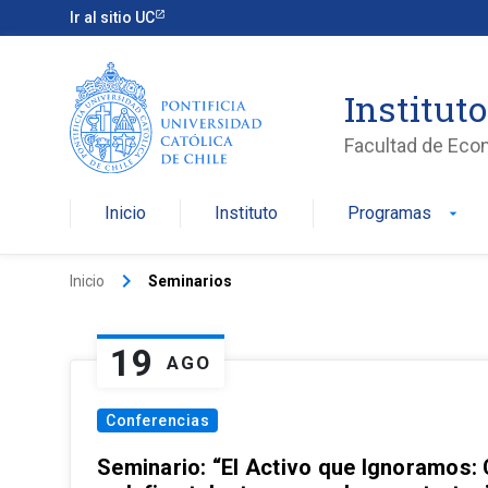
Ir al sitio UC
Institut
Facultad de Eco
Inicio
Instituto
Programas
arrow_drop_down
keyboard_arrow_right
Inicio
Seminarios
19
AGO
Conferencias
Seminario: “El Activo que Ignoramos: