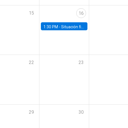
15
16
1:30 PM -
Situación fiscal: cierre 2025 y perspectivas de mediano plazo 2026–2030
22
23
29
30