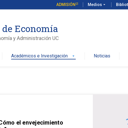
ADMISIÓN
Medios
arrow_drop_down
Biblio
o de Economía
nomía y Administración UC
Académicos e Investigación
Noticias
arrow_drop_down
 Cómo el envejecimiento