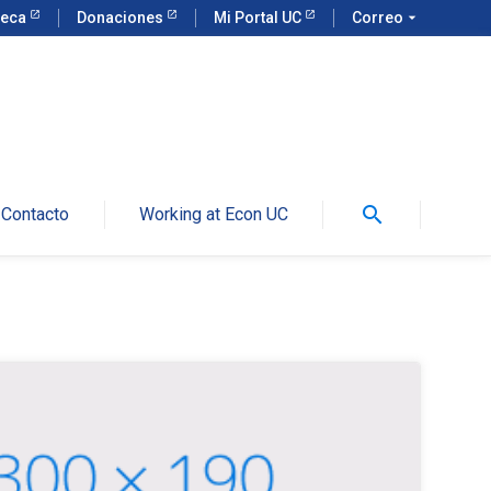
teca
Donaciones
Mi Portal UC
Correo
arrow_drop_down
search
Contacto
Working at Econ UC