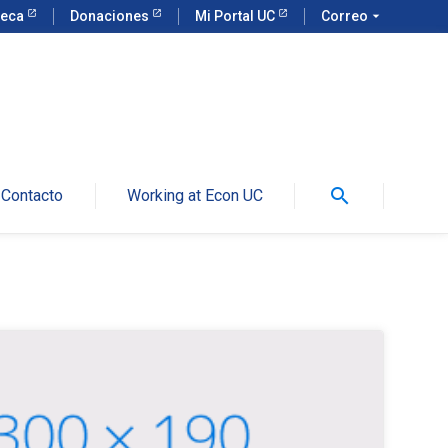
teca
Donaciones
Mi Portal UC
Correo
arrow_drop_down
search
Contacto
Working at Econ UC