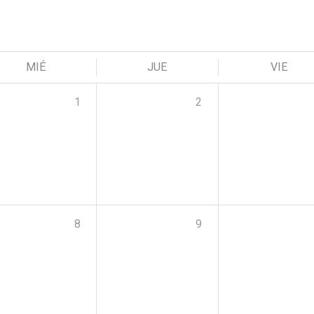
MIÉ
JUE
VIE
1
2
8
9