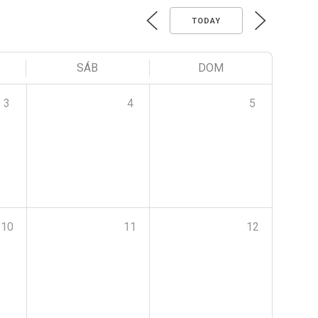
TODAY
SÁB
DOM
3
4
5
10
11
12