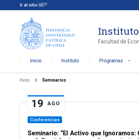
Ir al sitio UC
Institut
Facultad de Eco
Inicio
Instituto
Programas
arrow_drop_down
keyboard_arrow_right
Inicio
Seminarios
19
AGO
Conferencias
Seminario: “El Activo que Ignoramos: