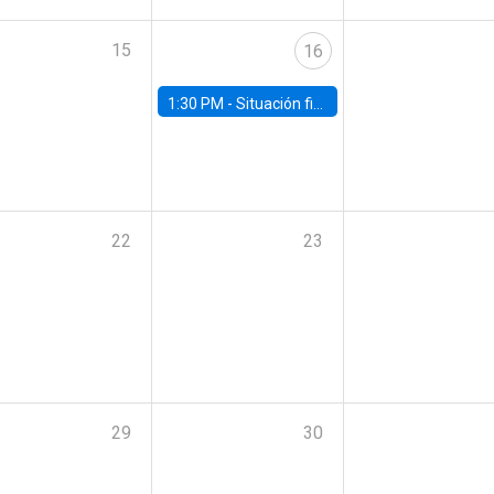
15
16
1:30 PM -
Situación fiscal: cierre 2025 y perspectivas de mediano plazo 2026–2030
22
23
29
30