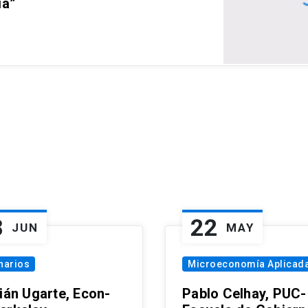
ia”
8
22
JUN
MAY
narios
Microeconomía Aplicad
tián Ugarte, Econ-
Pablo Celhay, PUC-