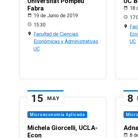
Universitat Pompeu
UC B
Fabra
18 
19 de Junio de 2019
17:
15:30
Fac
Facultad de Ciencias
Eco
Económicas y Administrativas
UC
UC
15
8
MAY
Microeconomía Aplicada
Micr
Michela Giorcelli, UCLA-
Adna
Econ
8 d