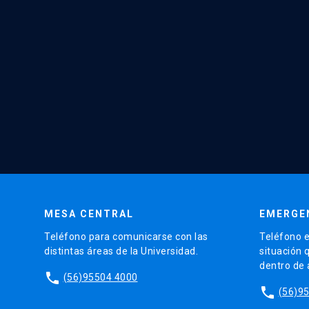
MESA CENTRAL
EMERGE
Teléfono para comunicarse con las
Teléfono e
distintas áreas de la Universidad.
situación 
dentro de
phone
(56)95504 4000
phone
(56)9