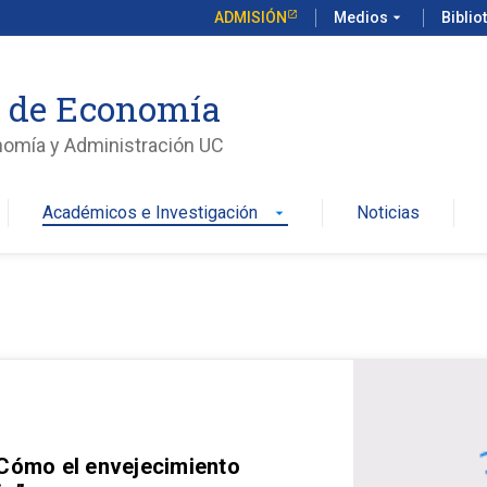
ADMISIÓN
Medios
arrow_drop_down
Biblio
o de Economía
nomía y Administración UC
Académicos e Investigación
Noticias
arrow_drop_down
 Cómo el envejecimiento