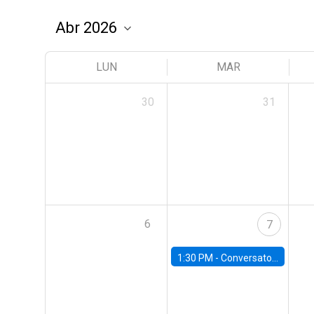
LUN
MAR
30
31
6
7
1:30 PM -
Conversatorio | Pobreza: La mirada de León XIV