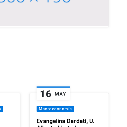
16
MAY
a
Macroeconomía
Evangelina Dardati, U.