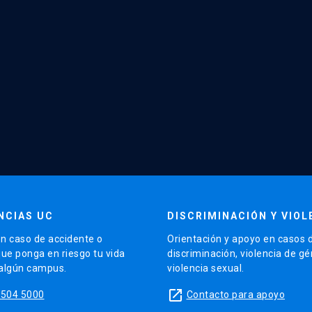
NCIAS UC
DISCRIMINACIÓN Y VIOL
n caso de accidente o
Orientación y apoyo en casos 
que ponga en riesgo tu vida
discriminación, violencia de g
 algún campus.
violencia sexual.
launch
5504 5000
Contacto para apoyo