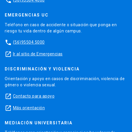
phone
EMERGENCIAS UC
Teléfono en caso de accidente o situación que ponga en
riesgo tu vida dentro de algún campus.
phone
(56)95504 5000
launch
Ir al sitio de Emergencias
DISCRIMINACIÓN Y VIOLENCIA
Orientación y apoyo en casos de discriminación, violencia de
género o violencia sexual.
launch
Contacto para apoyo
launch
Más orientación
MEDIACIÓN UNIVERSITARIA