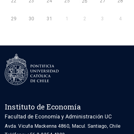
22
23
24
25
27
28
26
29
30
31
1
2
3
4
Instituto de Economía
Facultad de Economía y Administración UC
Avda. Vicuña Mackenna 4860, Macul. Santiago, Chile