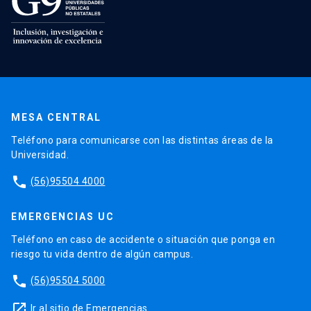
MESA CENTRAL
Teléfono para comunicarse con las distintas áreas de la
Universidad.
phone
(56)95504 4000
EMERGENCIAS UC
Teléfono en caso de accidente o situación que ponga en
riesgo tu vida dentro de algún campus.
phone
(56)95504 5000
launch
Ir al sitio de Emergencias