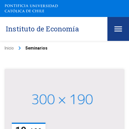
Instituto de Economía
keyboard_arrow_right
Inicio
Seminarios