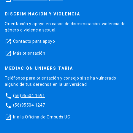
DISCRIMINACIÓN Y VIOLENCIA
Orientación y apoyo en casos de discriminación, violencia de
género o violencia sexual.
launch
Contacto para apoyo
launch
Más orientación
MEDIACIÓN UNIVERSITARIA
Teléfonos para orientación y consejo si se ha vulnerado
alguno de tus derechos en la universidad.
phone
(56)95504 1691
phone
(56)95504 1247
launch
Ir a la Oficina de Ombuds UC