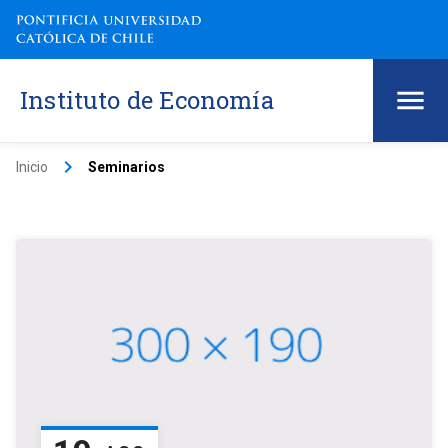
Instituto de Economía
keyboard_arrow_right
Inicio
Seminarios