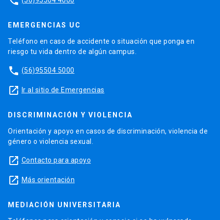
phone
EMERGENCIAS UC
Teléfono en caso de accidente o situación que ponga en
riesgo tu vida dentro de algún campus.
phone
(56)95504 5000
launch
Ir al sitio de Emergencias
DISCRIMINACIÓN Y VIOLENCIA
Orientación y apoyo en casos de discriminación, violencia de
género o violencia sexual.
launch
Contacto para apoyo
launch
Más orientación
MEDIACIÓN UNIVERSITARIA